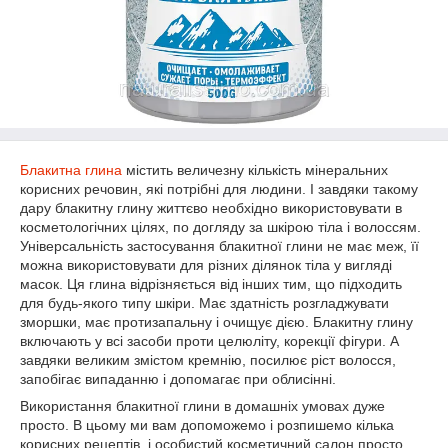
Блакитна глина
містить величезну кількість мінеральних
корисних речовин, які потрібні для людини. І завдяки такому
дару блакитну глину життєво необхідно використовувати в
косметологічних цілях, по догляду за шкірою тіла і волоссям.
Універсальність застосування блакитної глини не має меж, її
можна використовувати для різних ділянок тіла у вигляді
масок. Ця глина відрізняється від інших тим, що підходить
для будь-якого типу шкіри. Має здатність розгладжувати
зморшки, має протизапальну і очищує дією. Блакитну глину
включають у всі засоби проти целюліту, корекції фігури. А
завдяки великим змістом кремнію, посилює ріст волосся,
запобігає випаданню і допомагає при облисінні.
Використання блакитної глини в домашніх умовах дуже
просто. В цьому ми вам допоможемо і розпишемо кілька
корисних рецептів, і особистий косметичний салон просто