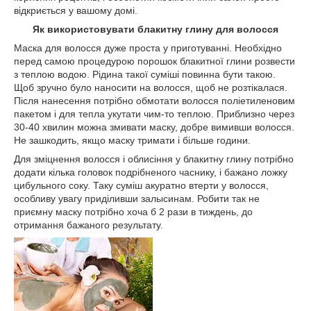
відкриється у вашому домі.
Як використовувати блакитну глину для волосся
Маска для волосся дуже проста у приготуванні. Необхідно
перед самою процедурою порошок блакитної глини розвести
з теплою водою. Рідина такої суміші повинна бути такою.
Щоб зручно було наносити на волосся, щоб не розтікалася.
Після нанесення потрібно обмотати волосся поліетиленовим
пакетом і для тепла укутати чим-то теплою. Приблизно через
30-40 хвилин можна змивати маску, добре вимивши волосся.
Не зашкодить, якщо маску тримати і більше години.
Для зміцнення волосся і облисіння у блакитну глину потрібно
додати кілька головок подрібненого часнику, і бажано ложку
цибульного соку. Таку суміш акуратно втерти у волосся,
особливу увагу приділивши залысинам. Робити так не
приємну маску потрібно хоча б 2 рази в тиждень, до
отримання бажаного результату.