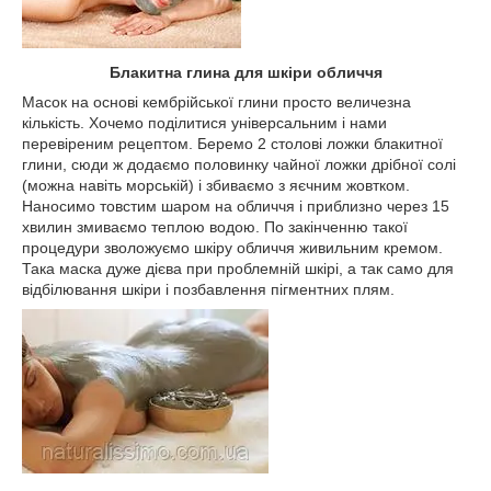
Блакитна глина для шкіри обличчя
Масок на основі кембрійської глини просто величезна
кількість. Хочемо поділитися універсальним і нами
перевіреним рецептом. Беремо 2 столові ложки блакитної
глини, сюди ж додаємо половинку чайної ложки дрібної солі
(можна навіть морській) і збиваємо з яєчним жовтком.
Наносимо товстим шаром на обличчя і приблизно через 15
хвилин змиваємо теплою водою. По закінченню такої
процедури зволожуємо шкіру обличчя живильним кремом.
Така маска дуже дієва при проблемній шкірі, а так само для
відбілювання шкіри і позбавлення пігментних плям.