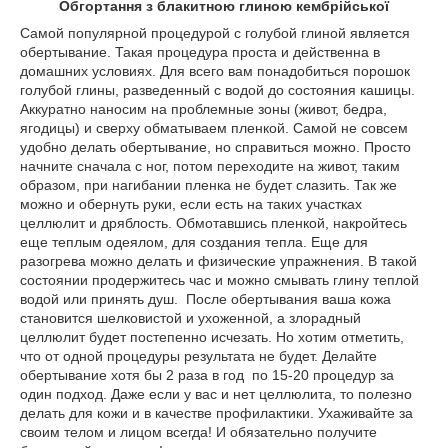
Обгортання з блакитною глиною кембрійської
Самой популярной процедурой с голубой глиной является
обертывание. Такая процедура проста и действенна в
домашних условиях. Для всего вам понадобиться порошок
голубой глины, разведенный с водой до состояния кашицы.
Аккуратно наносим на проблемные зоны (живот, бедра,
ягодицы) и сверху обматываем пленкой. Самой не совсем
удобно делать обертывание, но справиться можно. Просто
начните сначала с ног, потом переходите на живот, таким
образом, при нагибании пленка не будет слазить. Так же
можно и обернуть руки, если есть на таких участках
целлюлит и дряблость. Обмотавшись пленкой, накройтесь
еще теплым одеялом, для создания тепла. Еще для
разогрева можно делать и физические упражнения. В такой
состоянии продержитесь час и можно смывать глину теплой
водой или принять душ. После обертывания ваша кожа
становится шелковистой и ухоженной, а злорадный
целлюлит будет постепенно исчезать. Но хотим отметить,
что от одной процедуры результата не будет. Делайте
обертывание хотя бы 2 раза в год по 15-20 процедур за
один подход. Даже если у вас и нет целлюлита, то полезно
делать для кожи и в качестве профилактики. Ухаживайте за
своим телом и лицом всегда! И обязательно получите