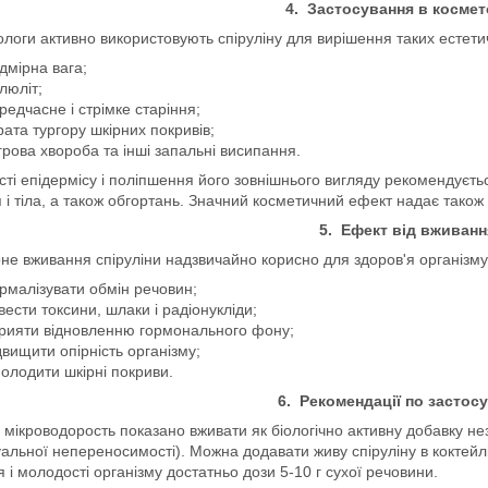
4. Застосування в космет
логи активно використовують спіруліну для вирішення таких естети
дмірна вага;
люліт;
редчасне і стрімке старіння;
рата тургору шкірних покривів;
грова хвороба та інші запальні висипання.
ті епідермісу і поліпшення його зовнішнього вигляду рекомендуєтьс
 і тіла, а також обгортань. Значний косметичний ефект надає також п
5. Ефект від вживанн
не вживання спіруліни надзвичайно корисно для здоров'я організму і
рмалізувати обмін речовин;
вести токсини, шлаки і радіонукліди;
рияти відновленню гормонального фону;
двищити опірність організму;
олодити шкірні покриви.
6. Рекомендації по застос
мікроводорость показано вживати як біологічно активну добавку незал
уальної непереносимості). Можна додавати живу спіруліну в коктейл
я і молодості організму достатньо дози 5-10 г сухої речовини.