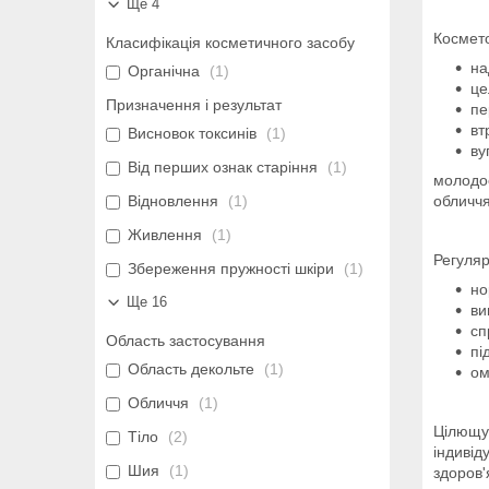
Ще 4
Космето
Класифікація косметичного засобу
на
Органічна
1
це
Призначення і результат
пе
вт
Висновок токсинів
1
ву
Від перших ознак старіння
1
молодос
Відновлення
1
обличчя
Живлення
1
Регуляр
Збереження пружності шкіри
1
но
Ще 16
ви
сп
Область застосування
пі
Область декольте
1
ом
Обличчя
1
Цілющу 
Тіло
2
індивід
Шия
1
здоров'