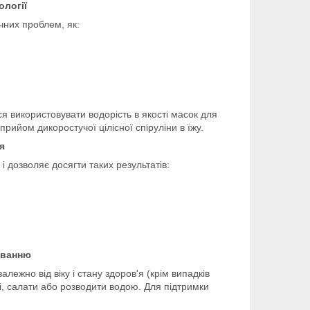
ології
чних проблем, як:
я використовувати водорість в якості масок для
рийом дикоростучої цілісної спіруліни в їжу.
я
 дозволяє досягти таких результатів:
уванню
ежно від віку і стану здоров'я (крім випадків
і, салати або розводити водою. Для підтримки