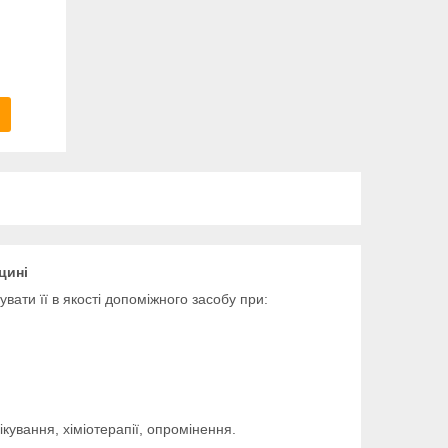
цині
увати її в якості допоміжного засобу при:
кування, хіміотерапії, опромінення.