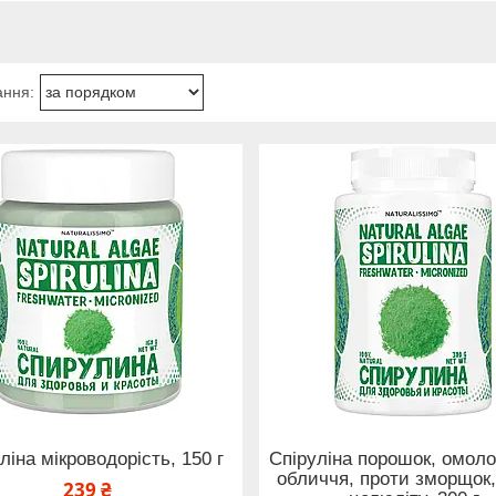
ліна мікроводорість, 150 г
Спіруліна порошок, омол
обличчя, проти зморщок,
239 ₴