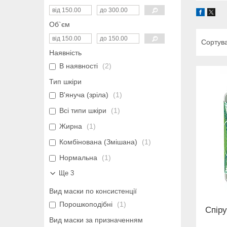
Об`єм
Наявність
В наявності
2
Тип шкіри
В'януча (зріла)
1
Всі типи шкіри
1
Жирна
1
Комбінована (Змішана)
1
Нормальна
1
Ще 3
Вид маски по консистенції
Порошкоподібні
1
Спіру
Вид маски за призначенням