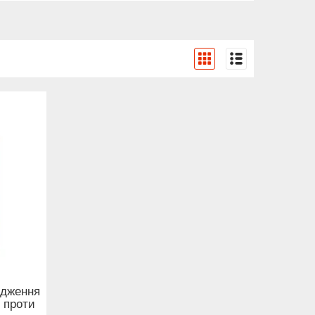
одження
 проти