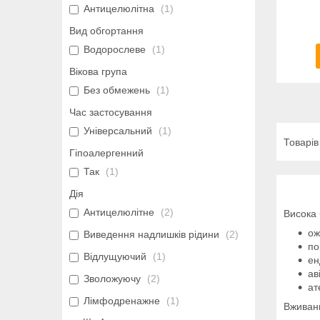
Антицелюлітна
1
Вид обгортання
Водорослеве
1
Вікова група
Без обмежень
1
Час застосування
Універсальний
1
Гіпоалергенний
Так
1
Дія
Антицелюлітне
2
Висока 
ож
Виведення надлишків рідини
2
по
Відлущуючий
1
ен
ав
Зволожуючу
2
ат
Лімфодренажне
1
Вживанн