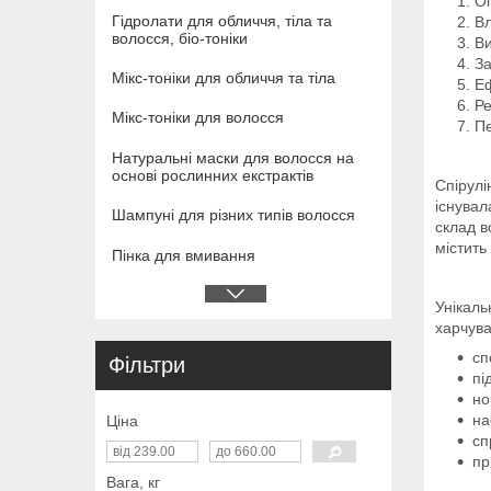
Оп
Гідролати для обличчя, тіла та
Вл
волосся, біо-тоніки
Ви
За
Мікс-тоніки для обличчя та тіла
Еф
Ре
Мікс-тоніки для волосся
Пе
Натуральні маски для волосся на
основі рослинних екстрактів
Спірулі
існувал
Шампуні для різних типів волосся
склад в
містить
Пінка для вмивання
Унікаль
харчува
сп
Фільтри
пі
но
на
Ціна
сп
пр
Вага, кг