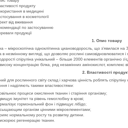
ис товару
астивості продукту
користання в медицині
стосування в косметології
ект від вживання
комендації по застосуванню
реваги продукції
1. Опис товару
на – мікроскопічна одноклітинна циановодоросль, що з'явилася на З
а в незмінному вигляді, що дозволяє рослині самовідновлюватися і 
одорості спіруліна унікальний – більше 2000 елементів органічно з'
 високу концентрацію білка, ряд незамінних амінокислот, комплекс ві
2. Властивості продук
ний для рослинного світу склад і харчова цінність роблять спіруліну
ння і наділяють такими властивостями:
овільнює процеси окислення тканин і старіння організму;
двищує імунітет та рівень гемоглобіну в крові;
рмалізує гормональний фон і підвищує лібідо;
сыщающим організм цінними мікроелементами;
рияє нормальному росту та розвитку дитини.
искорює регенерацію тканин.