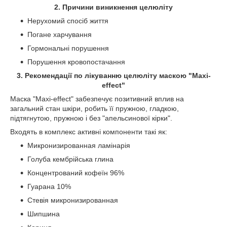
2. Причини виникнення целюліту
Нерухомий спосіб життя
Погане харчування
Гормональні порушення
Порушення кровопостачання
3. Рекомендації по лікуванню целюліту маскою "Maxi-
effect"
Маска "Maxi-effect" забезпечує позитивний вплив на
загальний стан шкіри, робить її пружною, гладкою,
підтягнутою, пружною і без "апельсинової кірки".
Входять в комплекс активні компоненти такі як:
Микронизированная ламінарія
Голуба кембрійська глина
Концентрований кофеїн 96%
Гуарана 10%
Стевія микронизированная
Шипшина