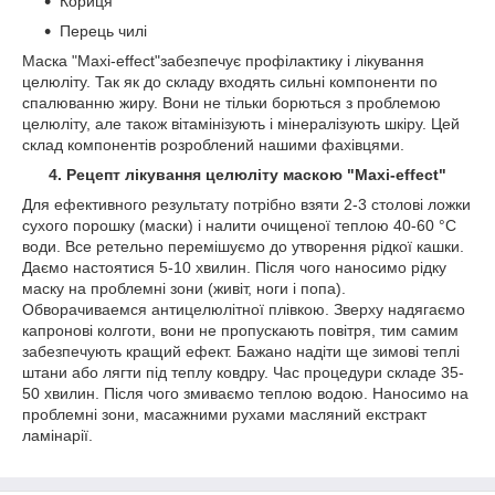
Кориця
Перець чилі
Маска "Maxi-effect"забезпечує профілактику і лікування
целюліту. Так як до складу входять сильні компоненти по
спалюванню жиру. Вони не тільки борються з проблемою
целюліту, але також вітамінізують і мінералізують шкіру. Цей
склад компонентів розроблений нашими фахівцями.
4. Рецепт лікування целюліту маскою "Maxi-effect"
Для ефективного результату потрібно взяти 2-3 столові ложки
сухого порошку (маски) і налити очищеної теплою 40-60 °С
води. Все ретельно перемішуємо до утворення рідкої кашки.
Даємо настоятися 5-10 хвилин. Після чого наносимо рідку
маску на проблемні зони (живіт, ноги і попа).
Обворачиваемся антицелюлітної плівкою. Зверху надягаємо
капронові колготи, вони не пропускають повітря, тим самим
забезпечують кращий ефект. Бажано надіти ще зимові теплі
штани або лягти під теплу ковдру. Час процедури складе 35-
50 хвилин. Після чого змиваємо теплою водою. Наносимо на
проблемні зони, масажними рухами масляний екстракт
ламінарії.