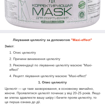
Лікування целюліту за допомогою
"Maxi-effect"
Зміст
:
Опис целюліту
Причини виникнення целюліту
Рекомендації по лікуванню целюліту маскою "Maxi-
effect"
Рецепт лікування целюліту маскою "Maxi-effect"
1. Опис целюліту
Целюліт ― це таке захворювання, в основному звичайно,
жіноче. Проявлятися целюліт починає у віці 20-25 років. Якщо
ви злегка здавлюєте вашу шкіру і бачите прояв целюліту, то
це перша ознака до дії.