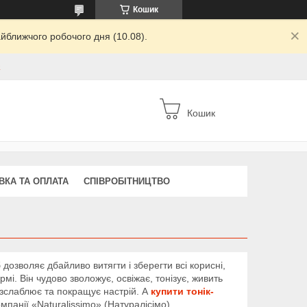
Кошик
йближчого робочого дня (10.08).
а
Кошик
ВКА ТА ОПЛАТА
СПІВРОБІТНИЦТВО
дозволяє дбайливо витягти і зберегти всі корисні,
мі. Він чудово зволожує, освіжає, тонізує, живить
озслаблює та покращує настрій. А
купити тонік-
мпанії «Naturalissimo» (Натуралісімо).