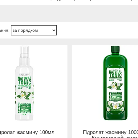
дролат жасмину 100мл
Гідролат жасмину 100
Косметичний акти