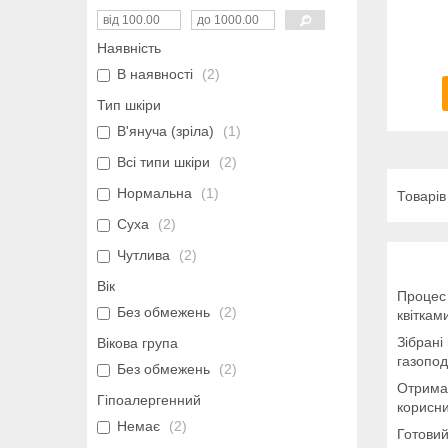
Наявність
В наявності
2
Тип шкіри
В'януча (зріла)
1
Всі типи шкіри
2
Нормальна
1
Суха
2
Чутлива
2
Вік
Процес 
Без обмежень
2
квіткам
Зібрані
Вікова група
газопод
Без обмежень
2
Отриман
Гіпоалергенний
корисни
Немає
2
Готовий