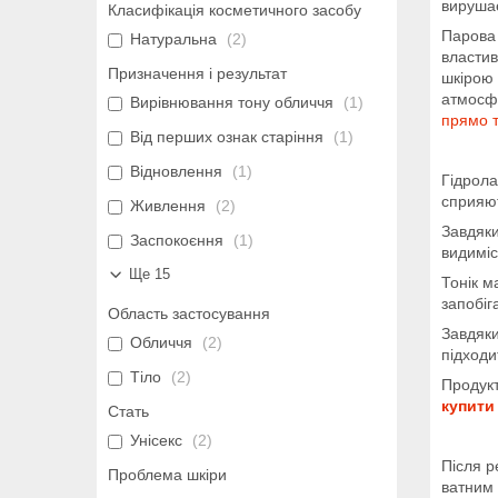
вирушає
Класифікація косметичного засобу
Парова 
Натуральна
2
властив
Призначення і результат
шкірою 
атмосфе
Вирівнювання тону обличчя
1
прямо т
Від перших ознак старіння
1
Відновлення
1
Гідрола
сприяю
Живлення
2
Завдяки
Заспокоєння
1
видиміс
Ще 15
Тонік м
запобіг
Область застосування
Завдяки
Обличчя
2
підходи
Тіло
2
Продукт
купити
Стать
Унісекс
2
Після р
Проблема шкіри
ватним 