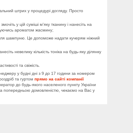
альний штрих у процедурі догляду. Просто
мочіть у цій суміші м'яку тканину і нанесіть на
джуючись ароматом жасмину;
ісля шампуню. Це допоможе надати кучерям ніжний
сіть невелику кількість тоніка на будь-яку ділянку
стивості та свіжість.
джеру у будні дні з 9 до 17 години за номером
роздріб та гуртом
прямо на сайті компанії
ратор до будь-якого населеного пункту України
 А за попередньою домовленістю, чекаємо на Вас у