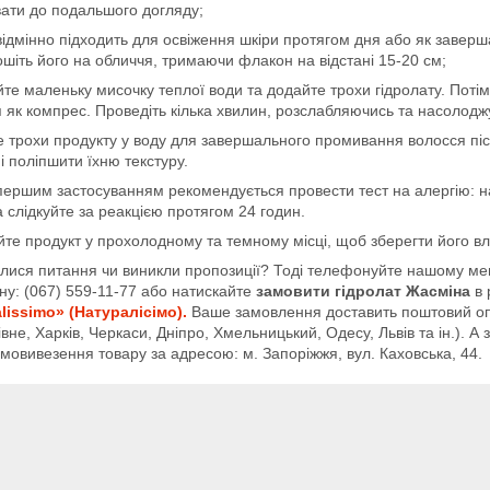
вати до подальшого догляду;
ідмінно підходить для освіження шкіри протягом дня або як заверш
шіть його на обличчя, тримаючи флакон на відстані 15-20 см;
йте маленьку мисочку теплої води та додайте трохи гідролату. Потім з
 як компрес. Проведіть кілька хвилин, розслабляючись та насоло
 трохи продукту у воду для завершального промивання волосся п
і поліпшити їхню текстуру.
ершим застосуванням рекомендується провести тест на алергію: нане
а слідкуйте за реакцією протягом 24 годин.
йте продукт у прохолодному та темному місці, щоб зберегти його вла
ися питання чи виникли пропозиції? Тоді телефонуйте нашому мене
у: (067) 559-11-77 або натискайте
замовити гідролат Жасміна
в 
lissimo» (Натуралісімо).
Ваше замовлення доставить поштовий опе
Рівне, Харків, Черкаси, Дніпро, Хмельницький, Одесу, Львів та ін.).
амовивезення товару за адресою: м. Запоріжжя, вул. Каховська, 44.