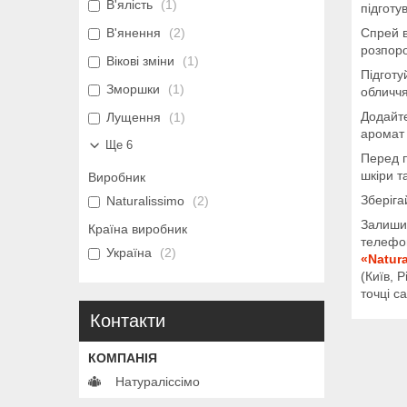
В'ялість
1
підготу
В'янення
2
Спрей в
розпоро
Вікові зміни
1
Підготу
Зморшки
1
обличчя
Додайте
Лущення
1
аромат 
Ще 6
Перед п
шкіри т
Виробник
Зберіга
Naturalissimo
2
Залишил
Країна виробник
телефон
Україна
2
«Natura
(Київ, 
точці с
Контакти
Натураліссімо