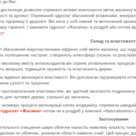
 до Вас.
дистиляція дозволяє отримати активні компоненти квіток жасмину 
ості та аромат. Отриманий гідролат збагачений вітамінами, мінера
та підтримці її здоров'я. Він несе у собі ніжний та витончений аром
ру гармонії. І замовити гідролат «Жасміна» в роздріб або оптом від
ут.
Склад та властивост
т збагачений мікрочастинками ефірних олій квіток жасмину, що нада
ть поліпшенню настрою, створюють атмосферу спокою та розслабл
 високому вмісту антиоксидантів він сприяє уповільненню процесів
ть зморшок, підвищити пружність та еластичність дерми.
ає відмінні зволожуючі властивості. Він допомагає підтримувати опт
аючи сухості та лущенню.
 протизапальним властивостям, він здатний заспокоїти подразнену 
ть для чутливої дерми, схильної до запалень.
 активізує процеси регенерації клітин епідермісу, сприяючи швидш
 гідролат «Жасмин»
оптом чи в роздріб у компанії «Naturalissimo»
Застосування
етельного очищення шкіри обличчя нанесіть невелику кількість тоні
диском по обличчю, уникаючи області навколо очей. Цей процес до