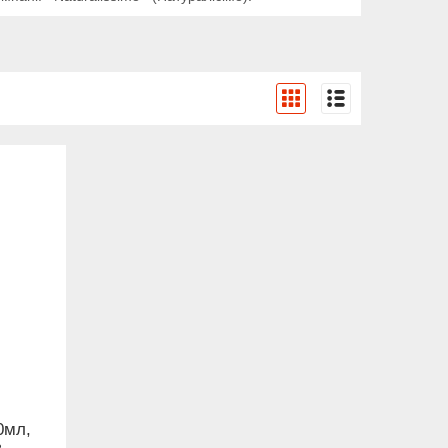
0мл,
в