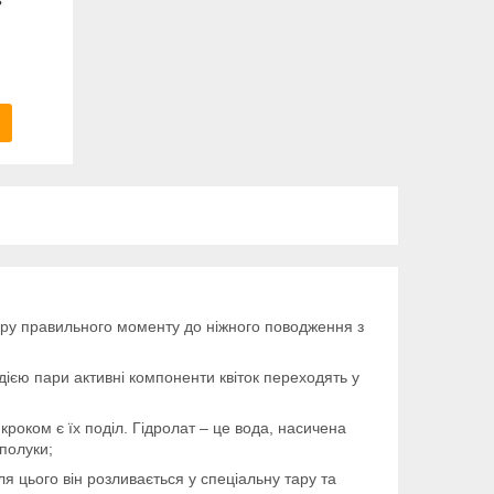
ору правильного моменту до ніжного поводження з
 дією пари активні компоненти квіток переходять у
роком є їх поділ. Гідролат – це вода, насичена
сполуки;
я цього він розливається у спеціальну тару та