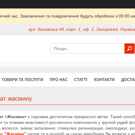
бочий час. Замовлення та повідомлення будуть оброблені з 09:00 на
вул. Каховська 44, корп. 1, оф. 1, Запоріжжя, Україн
ТОВАРИ ТА ПОСЛУГИ
ПРО НАС
СТАТТІ
КОНТАКТИ
ДОСТА
лат жасмину
ат «Жасмин»
є паровим дистилятом прекрасної квітки. Такий спосіб 
і та поживні властивості рослинного компонента у зручній рідкій фор
а волосся, знімає запалення, стимулює регенерацію, омолоджує, р
ат "Жасміна"
оптом та в роздріб за ціною виробника Ви можете у ко