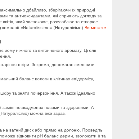
максимально дбайливо, зберігаючи їх природні
лами та антиоксидантами, які сприяють догляду за
ат квітів, який заспокоює, розслаблює та створює
 компанії «Naturalissimo» (Натуралісімо)
Ви можете
і
є йому ніжного та витонченого аромату. Ці олії
ення.
 старіння шкіри. Зокрема, допомагає зменшити
имальний баланс вологи в клітинах епідермісу,
шкіру та зняти почервоніння. А також ідеально
ій заміні пошкоджених новими та здоровими. А
 (Натуралісімо) можна вже зараз.
ка на ватний диск або прямо на долоню. Проведіть
поможе відновити pH баланс дерми, зволожити її та