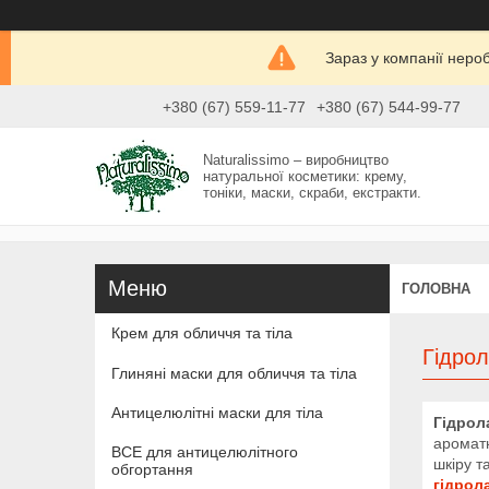
Зараз у компанії неро
+380 (67) 559-11-77
+380 (67) 544-99-77
Naturalissimo – виробництво
натуральної косметики: крему,
тоніки, маски, скраби, екстракти.
ГОЛОВНА
Крем для обличчя та тіла
Гідро
Глиняні маски для обличчя та тіла
Антицелюлітні маски для тіла
Гідрол
ароматн
ВСЕ для антицелюлітного
шкіру т
обгортання
гідрол