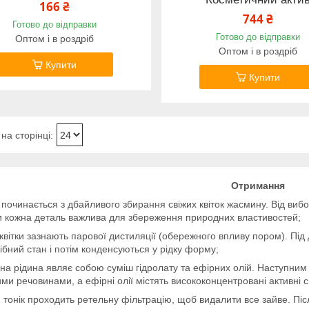
166 ₴
744 ₴
Готово до відправки
Готово до відправки
Оптом і в роздріб
Оптом і в роздріб
Купити
Купити
Отримання
починається з дбайливого збирання свіжих квіток жасмину. Від виб
и кожна деталь важлива для збереження природних властивостей;
 квітки зазнають парової дистиляції (обережного впливу пором). Під
ібний стан і потім конденсуються у рідку форму;
а рідина являє собою суміш гідролату та ефірних олій. Наступним к
ми речовинами, а ефірні олії містять висококонцентровані активні 
 тонік проходить ретельну фільтрацію, щоб видалити все зайве. Післ