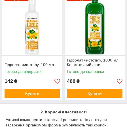
Гідролат чистотілу – продукт, одержуваний методом гарячої
парової дистиляції на спеціальному промисловому
обладнанні. Сировиною виступають листя, стебла і квіти
чистотілу. Квіткова вода містить алкалоїди, ефірні олії,
органічні кислоти (зокрема унікальну хелидоновую кислоту),
вітаміни С, А, мікроелементи. Натуральний тонік з чистотілу
безпечний для застосування в нерозведеному вигляді на
великих ділянках шкіри.
Гідролат чистотілу, 1000 мл,
Гідролат чистотілу, 100 мл
Косметичний актив
Готово до відправки
Готово до відправки
142
488
₴
₴
Купити
Купити
2. Корисні властивості
Активні компоненти лікарської рослини та їх легка для
засвоєння організмом форма зумовлюють такі корисні