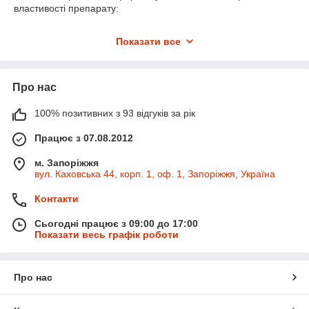
властивості препарату:
антисептичну;
Показати все
заспокійливий;
відлущуючий;
тонізуючу;
Про нас
активізує обмінні процеси;
100% позитивних з 93 відгуків за рік
протизапальну;
Працює з 07.08.2012
поросуживающее.
Продукт містить унікальну комбінацію кислот, ефективно
м. Запоріжжя
видаляють ороговілі клітини, тому можна купити гідролат
вул. Каховська 44, корп. 1, оф. 1, Запоріжжя, Україна
чистотілу для усунення мозолів і натоптишів.
Контакти
3. Застосування в косметології
В галузі косметології квіткова вода з чистотілу
Сьогодні працює з 09:00 до 17:00
використовується самостійно і в складі мультикомпонентных
Показати весь графік роботи
засобів по догляду за:
молодий проблемною шкірою;
Про нас
жирною шкірою;
шкірними покривами з ознаками старіння і в'янення.