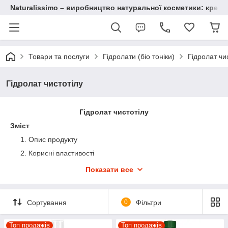
Naturalissimo – виробництво натуральної косметики: крему, 
Товари та послуги
Гідролати (біо тоніки)
Гідролат чи
Гідролат чистотілу
Гідролат чистотілу
Зміст
Опис продукту
Корисні властивості
Застосування в косметології
Показати все
Ефект від застосування
Рекомендації по використанню
Сортування
0
Фільтри
Де купити в Україні
1. Опис продукту
Топ продажів
Топ продажів