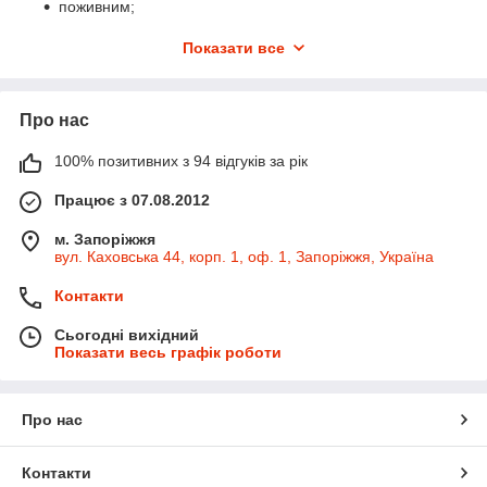
поживним;
регенеруючою;
Показати все
зволожуючим;
заспокійливим;
Про нас
протиалергічну;
сонцезахисним.
100% позитивних з 94 відгуків за рік
Активні компоненти продукту стимулюють вироблення
Працює з 07.08.2012
власного колагену, тому можна купити масло ши для
профілактики розтяжок і курсів антицелюлітного масажу.
м. Запоріжжя
3.
Застосування в косметології
вул. Каховська 44, корп. 1, оф. 1, Запоріжжя, Україна
У косметології масло ши активно використовується як діючий
Контакти
компонент коштів для шкірних покривів обличчя, тіла і
волосся. Баттер каріте може входити до складу:
Сьогодні вихідний
Показати весь графік роботи
поживних кремів;
масок і кондиціонерів для волосся;
захисних і пом'якшуючих бальзамів;
Про нас
сонцезахисних кремів і емульсій.
Завдяки твердій фракції, продукт вбирається в поверхню
Контакти