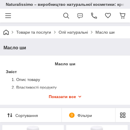
Naturalissimo – виробництво натуральної косметики: крему, 
Товари та послуги
Олії натуральні
Масло ши
Масло ши
Масло ши
Зміст
Опис товару
Властивості продукту
Застосування в косметології
Показати все
Ефект від вживання
Рекомендації по застосуванню
Сортування
0
Фільтри
Переваги продукції
1.
Опис товару