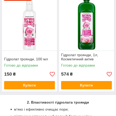
1. Опис гідролата троянди
Серед лінійки водних екстрактів гідролат троянди є одним з
найбільш популярних косметичних засобів і володіє схожими
характеристиками з витяжками лаванди і іланг-ілангу.
Отриманий методом парової дистиляції рожевих пелюсток
натуральний тонік володіє приємним квітковим запахом,
містить в складі корисні мікроелементи і невелику частину
ефірних масел. Цей продукт також використовують для
приготування туалетних вод разом з іншими ароматичними
компонентами.
Гідролат троянди, 1л,
Гідролат троянди, 100 мл
Косметичний актив
Готово до відправки
Готово до відправки
150
574
₴
₴
Купити
Купити
2. Властивості гідролата троянди
м'яко і ефективно очищає пори;