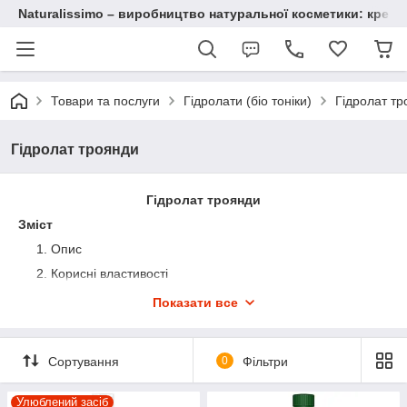
Naturalissimo – виробництво натуральної косметики: крему, 
Товари та послуги
Гідролати (біо тоніки)
Гідролат т
Гідролат троянди
Гідролат троянди
Зміст
Опис
Корисні властивості
Застосування в медицині
Показати все
Застосування в косметології
Ефект від застосування
Сортування
0
Фільтри
Рекомендації по застосуванню
Переваги нашої продукції
Улюблений засіб