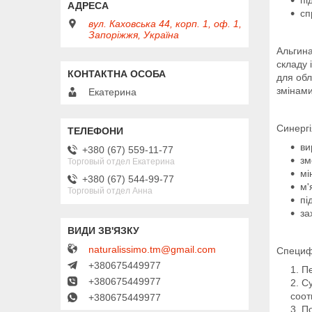
сп
вул. Каховська 44, корп. 1, оф. 1,
Запоріжжя, Україна
Альгин
складу 
для обл
змінами
Екатерина
Синергі
ви
+380 (67) 559-11-77
зм
Торговый отдел Екатерина
мі
+380 (67) 544-99-77
м'
Торговый отдел Анна
пі
за
naturalissimo.tm@gmail.com
Специф
+380675449977
Пе
+380675449977
Су
соот
+380675449977
П