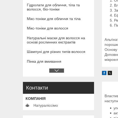
Оп
Гідролати для обличчя, тіла та
Вл
волосся, біо-тоніки
За
Еф
Мікс-тоніки для обличчя та тіла
Ре
Пе
Мікс-тоніки для волосся
Натуральні маски для волосся на
Альгіна
основі рослинних екстрактів
порошко
Основу 
Шампуні для різних типів волосся
Доповню
мікрое
Пінка для вмивання
Контакти
Властив
наступн
Натураліссімо
уп
ак
пі