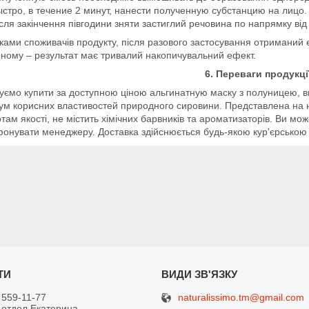
стро, в течение 2 минут, нанести полученную субстанцию на лицо.
сля закінчення півгодини зняти застиглий речовина по напрямку від
уками споживачів продукту, після разового застосування отриманий 
ному – результат має тривалий накопичувальний ефект.
6. Переваги продукці
ємо купити за доступною ціною альгинатную маску з полуницею, ви
м корисних властивостей природного сировини. Представлена на н
там якості, не містить хімічних барвників та ароматизаторів. Ви 
онувати менеджеру. Доставка здійснюється будь-якою кур'єрською
naturalissimo.tm@gmail.com
 559-11-77
 отдел Екатерина