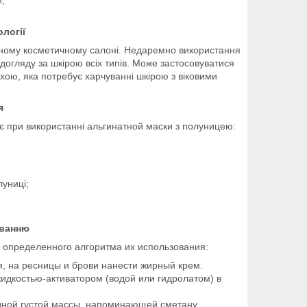
логії
ному косметичному салоні. Недаремно використання
 догляду за шкірою всіх типів. Може застосовуватися
хою, яка потребує харчуванні шкірою з віковими
я
яє при використанні альгинатной маски з полуницею:
луниці;
уванню
определенного алгоритма их использования:
, на ресницы и брови нанести жирный крем.
идкостью-активатором (водой или гидролатом) в
ной густой массы, напоминающей сметану.