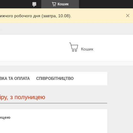
Кошик
жчого робочого дня (завтра, 10.08).
а
Кошик
ВКА ТА ОПЛАТА
СПІВРОБІТНИЦТВО
іру, з полуницею
ницею