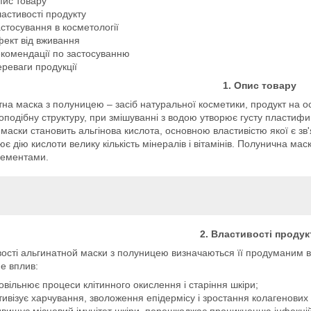
ис товару
астивості продукту
стосування в косметології
ект від вживання
комендації по застосуванню
реваги продукції
1. Опис товару
тна маска з полуницею – засіб натуральної косметики, продукт на ос
подібну структуру, при змішуванні з водою утворює густу пласти
маски становить альгінова кислота, основною властивістю якої є зв'я
є дію кислоти велику кількість мінералів і вітамінів. Полунична мас
лементами.
2. Властивості продук
ості альгинатной маски з полуницею визначаються її продуманим 
е вплив:
овільнює процеси клітинного окислення і старіння шкіри;
тивізує харчування, зволоження епідермісу і зростання колагенових
двищує місцевий імунітет шкіри, перешкоджає проникненню інфекцій