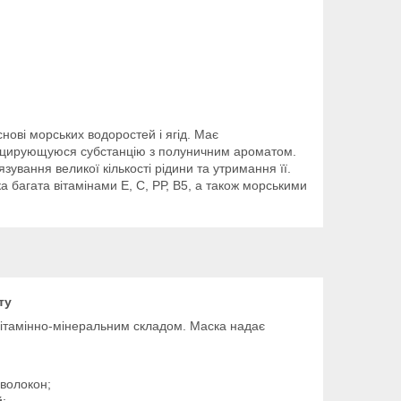
нові морських водоростей і ягід. Має
фицирующуюся субстанцію з полуничним ароматом.
зування великої кількості рідини та утримання її.
ка багата вітамінами Е, С, РР, В5, а також морськими
ту
вітамінно-мінеральним складом. Маска надає
 волокон;
;