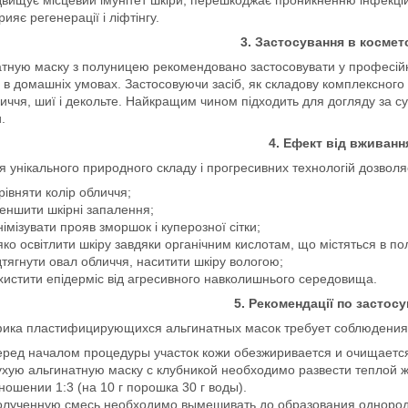
рияє регенерації і ліфтінгу.
3. Застосування в космето
атную маску з полуницею рекомендовано застосовувати у професій
і в домашніх умовах. Застосовуючи засіб, як складову комплексного
иччя, шиї і декольте. Найкращим чином підходить для догляду за су
.
4. Ефект від вживанн
я унікального природного складу і прогресивних технологій дозвол
рівняти колір обличчя;
еншити шкірні запалення;
німізувати прояв зморшок і куперозної сітки;
яко освітлити шкіру завдяки органічним кислотам, що містяться в по
дтягнути овал обличчя, наситити шкіру вологою;
хистити епідерміс від агресивного навколишнього середовища.
5. Рекомендації по застос
ика пластифицирующихся альгинатных масок требует соблюдения 
ред началом процедуры участок кожи обезжиривается и очищается
хую альгинатную маску с клубникой необходимо развести теплой ж
ношении 1:3 (на 10 г порошка 30 г воды).
олученную смесь необходимо вымешивать до образования однород