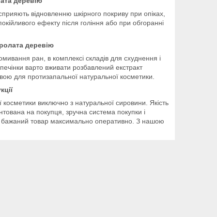
лата деревію
кі сприяють відновленню шкірного покриву при опіках,
окійливого ефекту після гоління або при обгоранні
дролата деревію
мивання ран, в комплексі складів для схуднення і
 печінки варто вживати розбавлений екстракт
новою для протизапальної натуральної косметики.
кції
 косметики виключно з натуральної сировини. Якість
ієнтована на покупця, зручна система покупки і
ти бажаний товар максимально оперативно. З нашою