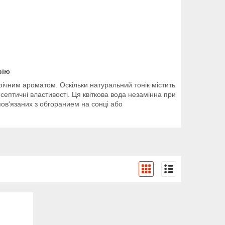
вію
фічним ароматом. Оскільки натуральний тонік містить
септичні властивості. Ця квіткова вода незамінна при
пов'язаних з обгоранием на сонці або