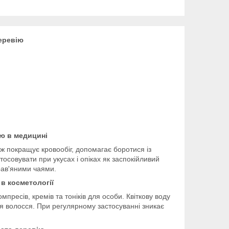
деревію
ію в медицині
ж покращує кровообіг, допомагає боротися із
осовувати при укусах і опіках як заспокійливий
рав'яними чаями.
 в косметології
пресів, кремів та тоніків для особи. Квіткову воду
я волосся. При регулярному застосуванні зникає