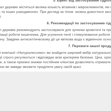
5. Ефект від застосування гідро
лат деревію міститься велика кількість вітамінів і мікроелементів, я
 та інших ушкодженнях. При догляді за тілом можна домогтися засп
і.
6. Рекомендації по застосуванню гі
т деревію рекомендують застосовувати для зупинки кровотечі та про
зації роботи кишечника. Для усунення печії і стимулювання роботи
ну. Завдяки антисептическому дії ця квіткова вода є відмінною ос
7. Переваги нашої проду
і компанії «Натуралиссимо» ви знайдете широкий вибір натуральної
ії строго регулюється і відповідає всім критеріям безпеки. Ціна, ор
и, а також приємні знижки постійним клієнтам дозволяють отрима
єю ви завжди зможете приділити увагу своїй красі.