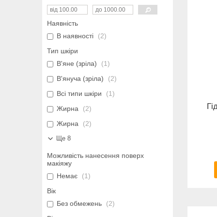
Наявність
В наявності
2
Тип шкіри
В'яне (зріла)
1
В'януча (зріла)
2
Всі типи шкіри
1
Гі
Жирна
2
Жирна
2
Ще 8
Можливість нанесення поверх
макіяжу
Немає
1
Вік
Без обмежень
2