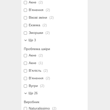
Акне
2
В'янення
2
Вікові зміни
2
Екзема
2
Зморшки
2
Ще 3
Проблема шкіри
Акне
2
Акне
1
В'ялість
2
В'янення
2
Вугри
2
Ще 26
Виробник
Naturalissimo
2