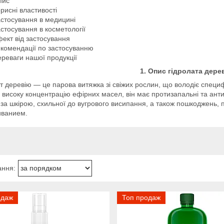
пис
рисні властивості
стосування в медицині
стосування в косметології
ект від застосування
комендації по застосуванню
реваги нашої продукції
1. Опис гідролата дере
т деревію — це парова витяжка зі свіжих рослин, що володіє специ
і високу концентрацію ефірних масел, він має протизапальні та анти
 за шкірою, схильної до вугрового висипання, а також пошкоджень, 
иванием.
одаж
Топ продаж