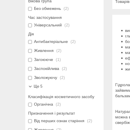
Вікова група
Без обмежень
2
Час застосування
Універсальний
2
ви
Дія
гл
Антибактеріальне
2
бо
ма
Живлення
2
ма
еф
Загоююче
1
но
Заспокійлива
2
жи
Зволожуючу
2
Гідрола
Ще 5
зайвими
бальзам
Класифікація косметичного засобу
Органічна
2
Натурал
Призначення і результат
можна в
Від перших ознак старіння
2
свербіж
Живлення
2