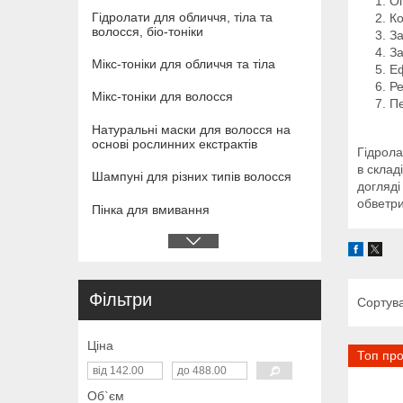
О
Гідролати для обличчя, тіла та
Ко
волосся, біо-тоніки
За
За
Мікс-тоніки для обличчя та тіла
Еф
Ре
Мікс-тоніки для волосся
Пе
Натуральні маски для волосся на
основі рослинних екстрактів
Гідрола
в склад
Шампуні для різних типів волосся
догляді
обветр
Пінка для вмивання
Фільтри
Ціна
Топ пр
Об`єм