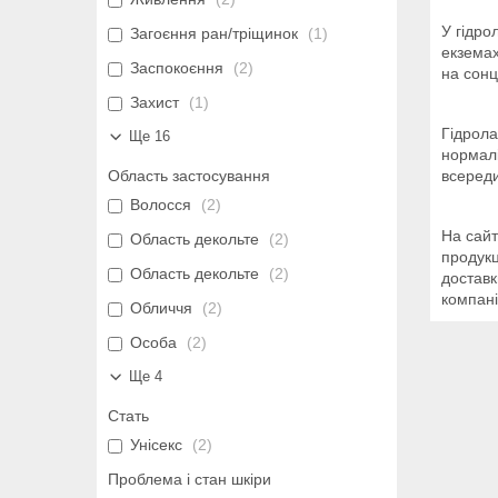
У гідро
Загоєння ран/тріщинок
1
екземах
Заспокоєння
2
на сонц
Захист
1
Гідрола
Ще 16
нормалі
Область застосування
всереди
Волосся
2
На сайт
Область декольте
2
продукц
Область декольте
2
доставк
компані
Обличчя
2
Особа
2
Ще 4
Стать
Унісекс
2
Проблема і стан шкіри