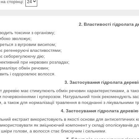
2. Властивості гідролата 
водить токсини з організму;
ибоко зволожує;
реться з вугровим висипом;
є регенеруючі властивостями;
є себорегулюючу дію;
ективний при нервових розладах;
рмалізує обмін речовин;
вить і оздоровлює волосся.
3. Застосування гідролата дерев
т деревію має стимулюють обмін речовин характеристиками, а тако
 почервоніннями і куперозом. Натуральний тонік рекомендують заст
, а також для нормалізації травлення в поєднанні з лікувальними т
4. Застосування гідролата деревію
ьний екстракт використовують в якості основи для антисептичних ком
икористовувати як зміцнюючий компонент у складі ополіскувачів дл
 шкіри голови, а волосся стає блискучим і сильними.