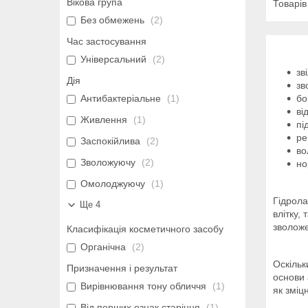
Вікова група
Без обмежень
2
Час застосування
Універсальний
2
зв
Дія
зв
Антибактеріальне
1
бо
ві
Живлення
1
пі
ре
Заспокійлива
2
во
Зволожуючу
2
но
Омолоджуючу
1
Гідрола
Ще 4
влітку,
зволоже
Класифікація косметичного засобу
Органічна
2
Оскільк
Призначення і результат
основи 
Вирівнювання тону обличчя
1
як зміц
Від перших ознак старіння
1