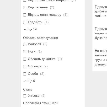
Гідрола
Відновлення
2
дрібні 
Відновлення кольору
1
гоління
Гладкість
1
Гідрола
Ще 19
жарку п
Область застосування
Дуже еф
Волосся
2
На сайт
Ноги
1
екологі
Область декольте
1
зручна 
швидко 
Обличчя
2
Особа
2
Ще 6
Стать
Унісекс
2
Проблема і стан шкіри