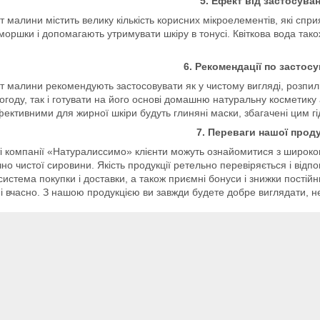
5. Ефект від застосува
т малини містить велику кількість корисних мікроелементів, які сп
зморшки і допомагають утримувати шкіру в тонусі. Квіткова вода та
.
6. Рекомендації по застос
т малини рекомендують застосовувати як у чистому вигляді, розпил
огоду, так і готувати на його основі домашню натуральну косметику 
ективними для жирної шкіри будуть глиняні маски, збагачені цим г
7. Переваги нашої проду
і компанії «Натуралиссимо» клієнти можуть ознайомитися з широко
чно чистої сировини. Якість продукції ретельно перевіряється і відп
система покупки і доставки, а також приємні бонуси і знижки пост
і вчасно. З нашою продукцією ви завжди будете добре виглядати, н