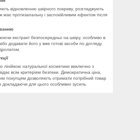
ння
рияють відновленню шкірного покриву, розгладжують
кож має протизапальну і заспокійливим ефектом після
уванню
юючи екстракт безпосередньо на шкіру, особливо в
або додавати його у вже готові засоби по догляду.
ідролатом.
кції
ю лінійкою натуральної косметики виключно з
овідає всім критеріям безпеки. Демократична ціна,
ійним покупцям дозволяють отримати потрібний товар
е докладаючи для цього особливих зусиль.