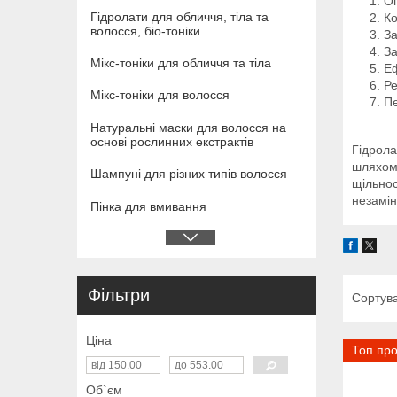
О
Гідролати для обличчя, тіла та
Ко
волосся, біо-тоніки
За
За
Мікс-тоніки для обличчя та тіла
Еф
Ре
Мікс-тоніки для волосся
Пе
Натуральні маски для волосся на
основі рослинних екстрактів
Гідрола
шляхом 
Шампуні для різних типів волосся
щільнос
незамін
Пінка для вмивання
Фільтри
Ціна
Топ пр
Об`єм