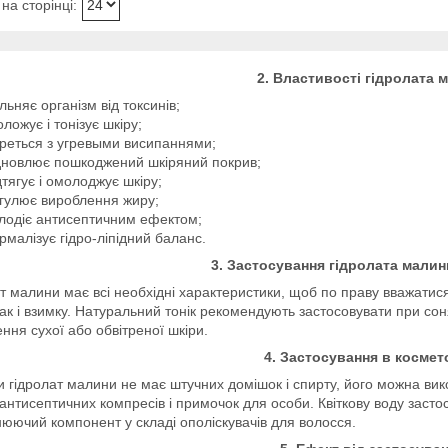
2. Властивості гідролата 
ільняє організм від токсинів;
оложує і тонізує шкіру;
реться з угревыми висипаннями;
дновлює пошкоджений шкіряний покрив;
дтягує і омолоджує шкіру;
гулює вироблення жиру;
лодіє антисептичним ефектом;
рмалізує гідро-ліпідний баланс.
3. Застосування гідролата малин
т малини має всі необхідні характеристики, щоб по праву вважатися
 так і взимку. Натуральний тонік рекомендують застосовувати при со
ння сухої або обвітреної шкіри.
4. Застосування в космето
и гідролат малини не має штучних домішок і спирту, його можна вико
антисептичних компресів і примочок для особи. Квіткову воду заст
нюючий компонент у складі ополіскувачів для волосся.