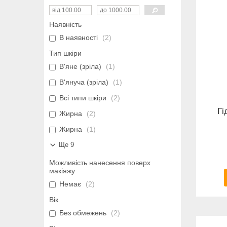
Наявність
В наявності
2
Тип шкіри
В'яне (зріла)
1
В'януча (зріла)
1
Всі типи шкіри
2
Гі
Жирна
2
Жирна
1
Ще 9
Можливість нанесення поверх
макіяжу
Немає
2
Вік
Без обмежень
2