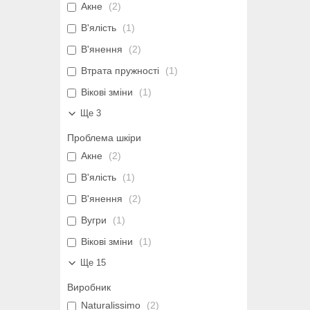
Акне
2
В'ялість
1
В'янення
2
Втрата пружності
1
Вікові зміни
1
Ще 3
Проблема шкіри
Акне
2
В'ялість
1
В'янення
2
Вугри
1
Вікові зміни
1
Ще 15
Виробник
Naturalissimo
2