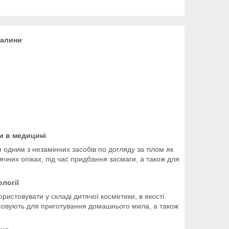
малини
и в медицині
 одним з незамінних засобів по догляду за тілом як
нячних опіках, під час придбання засмаги, а також для
логії
ристовувати у складі дитячої косметики, в якості
осовують для приготування домашнього мила, а також