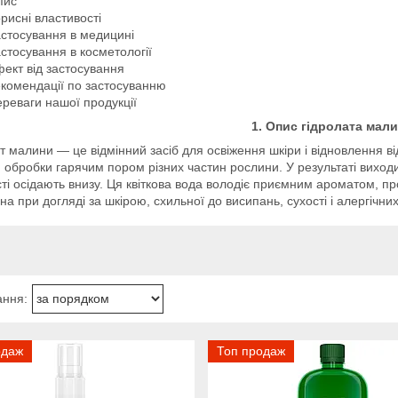
пис
рисні властивості
стосування в медицині
стосування в косметології
ект від застосування
комендації по застосуванню
реваги нашої продукції
1. Опис гідролата мал
т малини — це відмінний засіб для освіження шкіри і відновлення в
обробки гарячим пором різних частин рослини. У результаті виходит
ті осідають внизу. Ця квіткова вода володіє приємним ароматом, про
на при догляді за шкірою, схильної до висипань, сухості і алергічних
одаж
Топ продаж