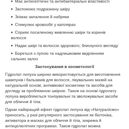
Має антисептичні та антибактеріальні властивості
Заспокоює подразнену шкіру
Знімає запалення й набряки
Стимулює кровообіг у капілярах
Сприяє посиленому живленню шкіри та коренів
волосся
Надає шкірі та волоссю здорового, блискучого вигляду
Бореться з лупою та надлишковим виділенням
сальних залоз
Застосування в косметології
Гідролат лопуха широко використовується для виготовлення
шампунів і бальзамів для волосся, лікувальних мазей на
натуральній основі, антивікової косметики та засобів для
догляду за проблемною шкірою. Також на основі гідролату
лопуха виробляються тонізувальні та зволожувальні засоби
для обличчя й тіла.
Однак найкращий ефект гідролат лопуха від «Натуралісмо»
приносить, у разі регулярного застосування як біотоніка,
активатора в масках для обличчя й тіла, зокрема й
антицелюлітних програмах. Також гідролат можна