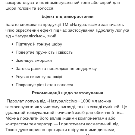
використовувати як вітамінізувальний тонік або спрей для
шкіри голови та волосся.
Ефект від використання
Багато споживачів продукції ТМ «Натураліссімо зазначають
чітко окреслений ефект під час застосування гідролату лопуха
від «Натураліссімо», який:
Підтягує й тонізує шкіру
Повертає пружність і свіжість
Зменшує зморшки
Загоює рани та пошкодження епідермісу
Усуває висипку на шкірі
Покращує ріст і стан волосся
Рекомендації щодо застосування
Гідролат лопуха від «Натураліссімо» 1000 мл можна
застосовувати як у чистому вигляді, так і в складі сумішей. Це
ідеальний тонізувальний і очисний засіб для обличчя й тіла.
Можна посилити його вплив іншими компонентами або
контрастом температур — і приготувати косметичний лід.
Також дуже корисно протирати шкіру ватними дисками,