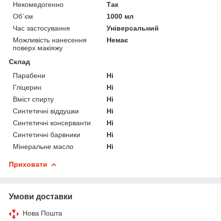
Некомедогенно
Так
Об`єм
1000 мл
Час застосування
Універсальний
Можливість нанесення
Немає
поверх макіяжу
Склад
Парабени
Ні
Гліцерин
Ні
Вміст спирту
Ні
Синтетичні віддушки
Ні
Синтетичні консерванти
Ні
Синтетичні барвники
Ні
Мінеральне масло
Ні
Приховати
Умови доставки
Нова Пошта