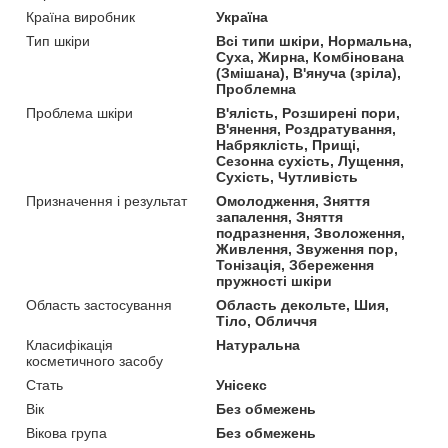
Країна виробник
Україна
Тип шкіри
Всі типи шкіри, Нормальна,
Суха, Жирна, Комбінована
(Змішана), В'януча (зріла),
Проблемна
Проблема шкіри
В'ялість, Розширені пори,
В'янення, Роздратування,
Набряклість, Прищі,
Сезонна сухість, Лущення,
Сухість, Чутливість
Призначення і результат
Омолодження, Зняття
запалення, Зняття
подразнення, Зволоження,
Живлення, Звуження пор,
Тонізація, Збереження
пружності шкіри
Область застосування
Область декольте, Шия,
Тіло, Обличчя
Класифікація
Натуральна
косметичного засобу
Стать
Унісекс
Вік
Без обмежень
Вікова група
Без обмежень