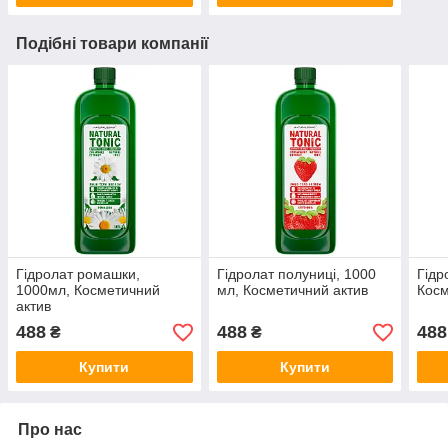
Подібні товари компанії
Гідролат ромашки,
Гідролат полуниці, 1000
Гідр
1000мл, Косметичний
мл, Косметичний актив
Косм
актив
488
488
488
₴
₴
Купити
Купити
Про нас