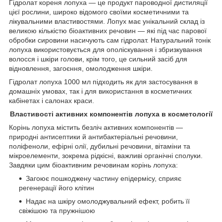
Гідролат кореня лопуха — це продукт пароводної дистиляції
цієї рослини, широко відомого своїми косметичними та
лікувальними властивостями. Лопух має унікальний склад із
великою кількістю біоактивних речовин — які під час парової
обробки сировини насичують сам гідролат. Натуральний тонік
лопуха використовується для ополіскування і збризкування
волосся і шкіри голови, крім того, це сильний засіб для
відновлення, загоєння, омолодження шкіри.
Гідролат лопуха 1000 мл підходить як для застосування в
домашніх умовах, так і для використання в косметичних
кабінетах і салонах краси.
Властивості активних компонентів
лопуха
в косметології
Корінь лопуха містить безліч активних компонентів —
природні антисептики й антибактеріальні речовини,
поліфеноли, ефірні олії, дубильні речовини, вітаміни та
мікроелементи, зокрема рідкісні, важливі органічні сполуки.
Завдяки цим біоактивним речовинам корінь лопуха:
Загоює пошкоджену частину епідермісу, сприяє
регенерації його клітин
Надає на шкіру омолоджувальний ефект, робить її
свіжішою та пружнішою