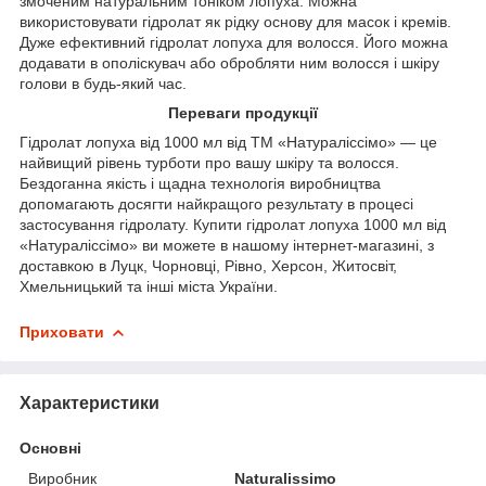
змоченим натуральним тоніком лопуха. Можна
використовувати гідролат як рідку основу для масок і кремів.
Дуже ефективний гідролат лопуха для волосся. Його можна
додавати в ополіскувач або обробляти ним волосся і шкіру
голови в будь-який час.
Переваги продукції
Гідролат лопуха від 1000 мл від ТМ «Натураліссімо» — це
найвищий рівень турботи про вашу шкіру та волосся.
Бездоганна якість і щадна технологія виробництва
допомагають досягти найкращого результату в процесі
застосування гідролату. Купити гідролат лопуха 1000 мл від
«Натураліссімо» ви можете в нашому інтернет-магазині, з
доставкою в Луцк, Чорновці, Рівно, Херсон, Житосвіт,
Хмельницький та інші міста України.
Приховати
Характеристики
Основні
Виробник
Naturalissimo