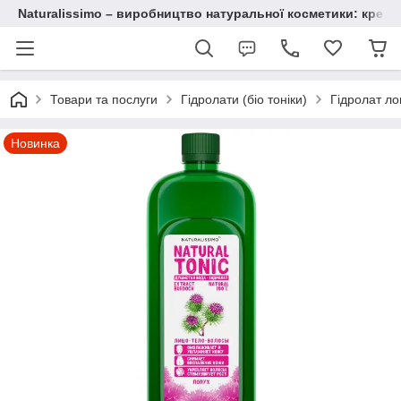
Naturalissimo – виробництво натуральної косметики: крему, 
Товари та послуги
Гідролати (біо тоніки)
Гідролат ло
Новинка