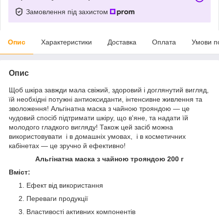
Замовлення під захистом
Опис
Характеристики
Доставка
Оплата
Умови п
Опис
Щоб шкіра завжди мала свіжий, здоровий і доглянутий вигляд,
їй необхідні потужні антиоксиданти, інтенсивне живлення та
зволоження! Альгінатна маска з чайною трояндою — це
чудовий спосіб підтримати шкіру, що в'яне, та надати їй
молодого гладкого вигляду! Також цей засіб можна
використовувати і в домашніх умовах, і в косметичних
кабінетах — це зручно й ефективно!
Альгінатна маска з чайною трояндою 200 г
Вміст:
Ефект від використання
Переваги продукції
Властивості активних компонентів