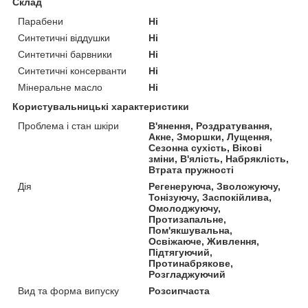
Склад
Парабени
Ні
Синтетичні віддушки
Ні
Синтетичні барвники
Ні
Синтетичні консерванти
Ні
Мінеральне масло
Ні
Користувальницькі характеристики
Проблема і стан шкіри
В'янення, Роздратування,
Акне, Зморшки, Лущення,
Сезонна сухість, Вікові
зміни, В'ялість, Набряклість,
Втрата пружності
Дія
Регенеруюча, Зволожуючу,
Тонізуючу, Заспокійлива,
Омолоджуючу,
Протизапальне,
Пом'якшувальна,
Освіжаюче, Живлення,
Підтягуючий,
Протинабрякове,
Розгладжуючий
Вид та форма випуску
Розсипчаста