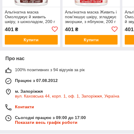
Альгінатна маска
Альгінатна маска Живить і
Альг
Омолоджує й живить
пом'якшує шкіру, згладжує
Омол
шкіру, з шоколадом, 200 г
зморшки, з яблуком, 200 г
й зв
200 
401
401
401
₴
₴
Купити
Купити
Про нас
100% позитивних з 94 відгуків за рік
Працює з 07.08.2012
м. Запоріжжя
вул. Каховська 44, корп. 1, оф. 1, Запоріжжя, Україна
Контакти
Сьогодні працює з 09:00 до 17:00
Показати весь графік роботи