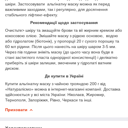
шкіри. Застосовувати альгінатну маску можна як перед
важливими заходами, так і регулярно, для досягнення
стабільного ліфтинг-ефекту.
Рекомендації щодо застосування
Очистьте> шкіру та змащуйте брови та вії жирним кремом або
кокосовою олією. Змішайте маску з рідкою основою, водою
або гідролатом (біотонік), у пропорції 20 г сухого порошку та
60 мл рідини. Після цього нанесіть на шкіру шаром 3-5 мм.
Через пів години зніміть маску (до цього часу вона буде в
стані застиглого пласта однорідної консистенції) і делікатно
приберіть зі шкіри залишки, змоченим у гідролаті ватним
диском.
Де купити в Україні
Купити альгінатну маску з чайною трояндою 200 г від
«Натуралісмо» можна в інтернет-магазині компанії. Доставка
здійснюється у всі міста України: Ніколаєв, Жиромир,
Тернополя, Запоріжжя, Рівно, Черкаси та інші.
Приховати