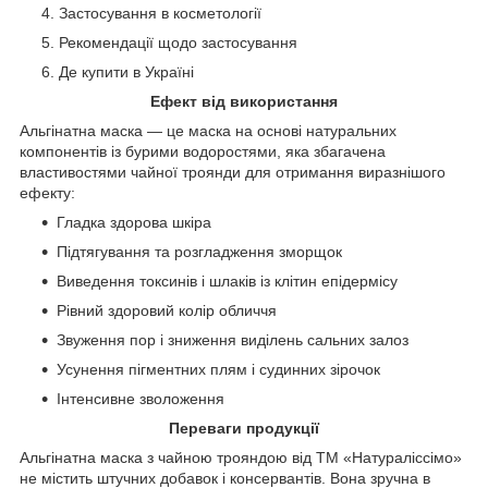
Застосування в косметології
Рекомендації щодо застосування
Де купити в Україні
Ефект від використання
Альгінатна маска — це маска на основі натуральних
компонентів із бурими водоростями, яка збагачена
властивостями чайної троянди для отримання виразнішого
ефекту:
Гладка здорова шкіра
Підтягування та розгладження зморщок
Виведення токсинів і шлаків із клітин епідермісу
Рівний здоровий колір обличчя
Звуження пор і зниження виділень сальних залоз
Усунення пігментних плям і судинних зірочок
Інтенсивне зволоження
Переваги продукції
Альгінатна маска з чайною трояндою від ТМ «Натураліссімо»
не містить штучних добавок і консервантів. Вона зручна в