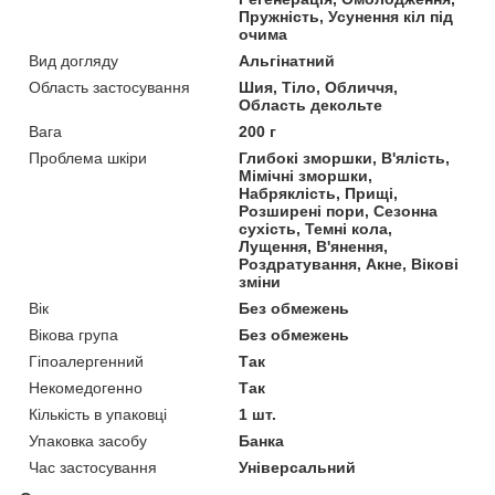
Пружність, Усунення кіл під
очима
Вид догляду
Альгінатний
Область застосування
Шия, Тіло, Обличчя,
Область декольте
Вага
200 г
Проблема шкіри
Глибокі зморшки, В'ялість,
Мімічні зморшки,
Набряклість, Прищі,
Розширені пори, Сезонна
сухість, Темні кола,
Лущення, В'янення,
Роздратування, Акне, Вікові
зміни
Вік
Без обмежень
Вікова група
Без обмежень
Гіпоалергенний
Так
Некомедогенно
Так
Кількість в упаковці
1 шт.
Упаковка засобу
Банка
Час застосування
Універсальний