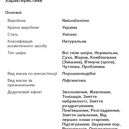
Характеристики
Основні
Виробник
Naturalissimo
Країна виробник
Україна
Стать
Унісекс
Класифікація
Натуральна
косметичного засобу
Тип шкіри
Всі типи шкіри, Нормальна,
Суха, Жирна, Комбінована
(Змішана), В'януча (зріла),
Чутлива, Проблемна
Вид маски по консистенції
Порошкоподібні
Вид маски за
Ліфтингова
призначенням
Додатковий ефект
Зволоження, Живлення,
Тонізація, Зняття
набряклості, Зняття
роздратування,
Пом'якшення, Розгладження,
Зняття запалення, Від
перших ознак старіння,
Підтягування, Звуження пор,
Регенерація, Омолодження,