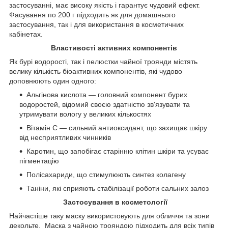
застосуванні, має високу якість і гарантує чудовий ефект.
Фасування по 200 г підходить як для домашнього
застосування, так і для використання в косметичних
кабінетах.
Властивості активних компонентів
Як бурі водорості, так і пелюстки чайної троянди містять
велику кількість біоактивних компонентів, які чудово
доповнюють один одного:
Альгінова кислота — головний компонент бурих
водоростей, відомий своєю здатністю зв'язувати та
утримувати вологу у великих кількостях
Вітамін С — сильний антиоксидант, що захищає шкіру
від несприятливих чинників
Каротин, що запобігає старінню клітин шкіри та усуває
пігментацію
Полісахариди, що стимулюють синтез колагену
Таніни, які сприяють стабілізації роботи сальних залоз
Застосування в косметології
Найчастіше таку маску використовують для обличчя та зони
декольте. Маска з чайною трояндою підходить для всіх типів