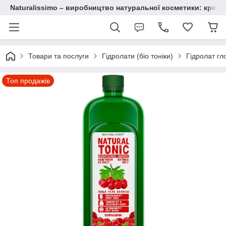
Naturalissimo – виробництво натуральної косметики: крему, 
Товари та послуги
Гідролати (біо тоніки)
Гідролат гл
Топ продажів