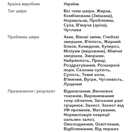
Країна виробник
Україна
Тип шкіри
Всі типи шкіри, Жирна,
Комбінована (Змішана),
Нормальна, Проблемна,
Суха, В'януча (зріла),
Чутлива
Проблема шкіри
Акне, Вікові зміни, Глибокі
зморшки, В'ялість, Жирний
блиск, Комедони, Купероз,
Міліуми (жировики), Мімічні
зморшки, Зморшки,
Набряклість, Прищі,
Роздратування, Розширені
пори, Сезонна сухість,
Сухість, Темні кола,
В'янення, Вугри, Чутливість,
Лущення
Призначення і результат
Відновлення, Висновок
токсинів, Вирівнювання
тону обличчя, Загоєння ран/
тріщинок, Захист, Захист від
УФ-променів, Матування,
Нормалізація секреції
сальних залоз,
Омолодження, Освітлення,
Відбілювання, Від перших