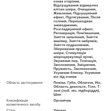
ознак старіння,
Відлущування відмерлих
клітин шкіри, Очищення,
Живлення, Підсушуючий
ефект, Підтягування, Після
гоління, Перешкоджає
зневодненню,
Розгладжуючий ефект,
Регенерація, Пом'якшення,
Зняття запалення, Зняття
макіяжу, Зняття набряків,
Зняття подразнення,
Збереження пружності
шкіри, Стимуляція
мікроциркуляції крові,
Звуження пор, Тонізація,
Зволоження, Зміцнення,
Пружність, Заспокоєння,
Усунення блиску, Усунення
кіл під очима
Область застосування
Повіки, Губи, Обличчя, Ніс,
Область декольте, Тіло, Т-
зоні (лоб, ніс, підборіддя),
Шия
Класифікація
Органічна
косметичного засобу
Стать
Унісекс