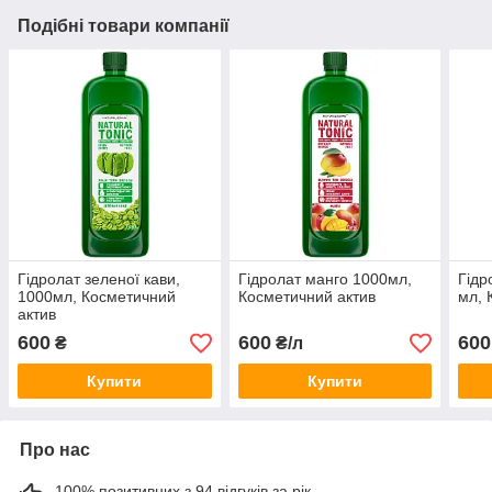
Подібні товари компанії
Гідролат зеленої кави,
Гідролат манго 1000мл,
Гідр
1000мл, Косметичний
Косметичний актив
мл, 
актив
600
600
600
₴
₴/л
Купити
Купити
Про нас
100% позитивних з 94 відгуків за рік