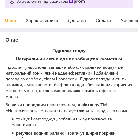
Замовлення під захистом
Опис
Характеристики
Доставка
Оплата
Умови п
Опис
Гідролат глоду
Натуральний актив для виробництва косметики
Гідролат (гидрозоль, запашна або флоральная вода) - це
натуральний тонік, який надає ефективний і дбайливий
догляд за особою, тілом і волоссям. Гідролат глоду містить
вітаміни, амінокислоти, біофлаваноїди і безліч інших корисних
мікроелементів, а так само невелика кількість ефірного
масла.
Завдяки природним властивостям, тонік глоду ТМ
«Naturalissimo» не тільки зволожує і живить шкіру, а так само:
тонізує і омолоджує, роблячи шкіру пружною та
еластичною
регулює водний баланс і збагачує шкірні покриви