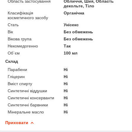
Область застосування
Обличчя, Шия, Область
декольте, Тіло
Класифікація
Органічна
косметичного засобу
Стать
Унісекс
Вік
Без обмежень
Вікова група
Без обмежень
Некомедогенно
Так
Об`єм
100 мл
Склад
Парабени
Ні
Гліцерин
Ні
Вміст спирту
Ні
Синтетичні віддушки
Ні
Синтетичні консерванти
Ні
Синтетичні барвники
Ні
Мінеральне масло
Ні
Приховати