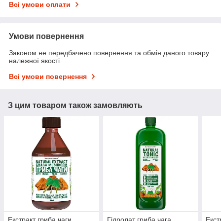
Всі умови оплати
Умови повернення
Законом не передбачено повернення та обмін даного товару
належної якості
Всі умови повернення
З цим товаром також замовляють
Екстракт гриба чаги
Гідролат гриба чага,
Екст