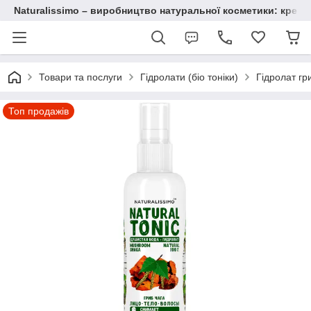
Naturalissimo – виробництво натуральної косметики: крему, 
Товари та послуги
Гідролати (біо тоніки)
Гідролат гр
Топ продажів