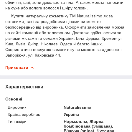
обличчя, шиї, зони декольте та тіла. А також можна наносити
на сухе або вологе волосся і шкіру голови.
Купити натуральну косметику ТМ Naturalissimo як за
оптовими, так і за роздрібними цінами ви можете
безпосередньо від виробника. Оформити замовлення можна
на сайті компанії або телефоном. Доставка здійснюється за
різними містами та селами України: Біла Церква, Кременчуг,
Київ, Львів, Дніпр, Ніколаєв, Одеса й багато інших.
Скористатися послугою самовитягу ви можете за адресою: г.
Запоріжжя, ул. Каховська 44.
Приховати
Характеристики
Основні
Виробник
Naturalissimo
Країна виробник
Україна
Тип шкіри
Нормальна, Жирна,
Комбінована (Змішана),
В'януча (зріла), Чутлива,