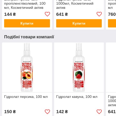
пропіленгліколевий, 100
1000мл, Косметичний
проп
мл, Косметичний актив
актив
мл
144
641
760
₴
₴
Купити
Купити
Подібні товари компанії
Гідролат персика, 100 мл
Гідролат кавуна, 100 мл
Гідр
1000
акти
150
142
641
₴
₴