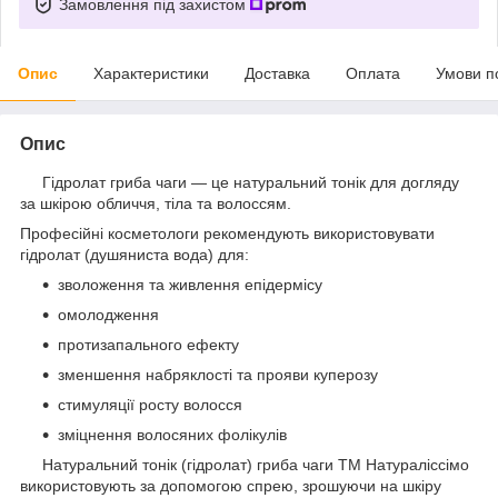
Замовлення під захистом
Опис
Характеристики
Доставка
Оплата
Умови п
Опис
Гідролат гриба чаги — це натуральний тонік для догляду
за шкірою обличчя, тіла та волоссям.
Професійні косметологи рекомендують використовувати
гідролат (душяниста вода) для:
зволоження та живлення епідермісу
омолодження
протизапального ефекту
зменшення набряклості та прояви куперозу
стимуляції росту волосся
зміцнення волосяних фолікулів
Натуральний тонік (гідролат) гриба чаги ТМ Натураліссімо
використовують за допомогою спрею, зрошуючи на шкіру