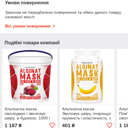
Умови повернення
Законом не передбачено повернення та обмін даного товару
належної якості
Всі умови повернення
Подібні товари компанії
Альгінатна маска
Альгінатна маска
Альг
омолоджує і зволожує
Зволожує шкіру, покращує
Пом'
шкіру, зі бурякою, 1000 г
пружність і еластичність, з
омол
бананом, 200 г
абри
1 187
401
1 1
₴
₴