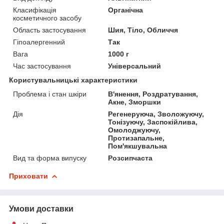
Класифікація
Органічна
косметичного засобу
Область застосування
Шия, Тіло, Обличчя
Гіпоалергенний
Так
Вага
1000 г
Час застосування
Універсальний
Користувальницькі характеристики
Проблема і стан шкіри
В'янення, Роздратування,
Акне, Зморшки
Дія
Регенеруюча, Зволожуючу,
Тонізуючу, Заспокійлива,
Омолоджуючу,
Протизапальне,
Пом'якшувальна
Вид та форма випуску
Розсипчаста
Приховати
Умови доставки