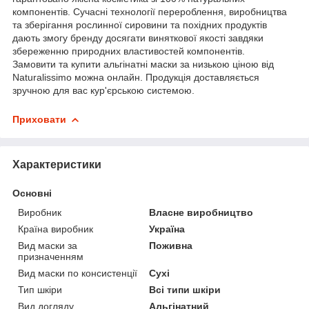
компонентів. Сучасні технології перероблення, виробництва
та зберігання рослинної сировини та похідних продуктів
дають змогу бренду досягати виняткової якості завдяки
збереженню природних властивостей компонентів.
Замовити та купити альгінатні маски за низькою ціною від
Naturalissimo можна онлайн. Продукція доставляється
зручною для вас кур'єрською системою.
Приховати
Характеристики
Основні
Виробник
Власне виробництво
Країна виробник
Україна
Вид маски за
Поживна
призначенням
Вид маски по консистенції
Сухі
Тип шкіри
Всі типи шкіри
Вид догляду
Альгінатний