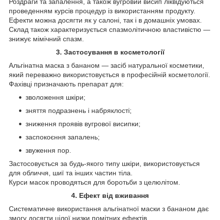
Роздраги та запалення, а також вугровий висип ліквідуються
проведенням курсів процедур із використанням продукту.
Ефекти можна досягти як у салоні, так і в домашніх умовах.
Склад також характеризується спазмолітичною властивістю —
знижує мімічний спазм.
3. Застосування в косметології
Альгінатна маска з бананом — засіб натуральної косметики,
який переважно використовується в професійній косметології.
Фахівці призначають препарат для:
зволоження шкіри;
зняття подразнень і набряклості;
зниження проявів вугрової висипки;
заспокоєння запалень;
звуження пор.
Застосовується за будь-якого типу шкіри, використовується
для обличчя, шиї та інших частин тіла.
Курси масок проводяться для боротьби з целюлітом.
4. Ефект від вживання
Систематичне використання альгінатної маски з бананом дає
змогу досягти цілої низки помітних ефектів.