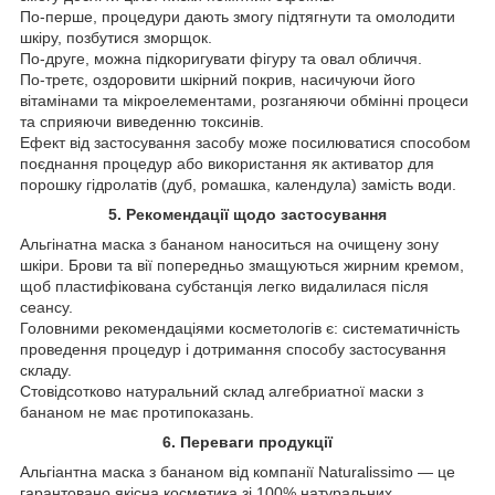
По-перше, процедури дають змогу підтягнути та омолодити
шкіру, позбутися зморщок.
По-друге, можна підкоригувати фігуру та овал обличчя.
По-третє, оздоровити шкірний покрив, насичуючи його
вітамінами та мікроелементами, розганяючи обмінні процеси
та сприяючи виведенню токсинів.
Ефект від застосування засобу може посилюватися способом
поєднання процедур або використання як активатор для
порошку гідролатів (дуб, ромашка, календула) замість води.
5. Рекомендації щодо застосування
Альгінатна маска з бананом наноситься на очищену зону
шкіри. Брови та вії попередньо змащуються жирним кремом,
щоб пластифікована субстанція легко видалилася після
сеансу.
Головними рекомендаціями косметологів є: систематичність
проведення процедур і дотримання способу застосування
складу.
Стовідсотково натуральний склад алгебриатної маски з
бананом не має протипоказань.
6. Переваги продукції
Альгіантна маска з бананом від компанії Naturalissimo — це
гарантовано якісна косметика зі 100% натуральних