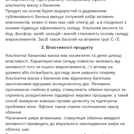
альгінатну маску з бананом.
Продукт на основі бурих водоростей із додаванням
сублімованого банана вміщує потужний набір активних
компонентів, кожен із яких має свій спектр дії, а в поєднанні з
іншими підвищує ефективність складу. Альгінова кислота та
йод, фосфор, калій, кальцій і магній становлять основу складу
мікроелементів. Засіб також багатий на вітаміни груп С і Е.
2. Властивості продукту
Альгінатна бананова маска має косметичні та деякі цілющі
властивості. Характеристики складу повністю залежать від
активності того чи іншого мікроелемента, і її впливу на
уражені або потребують догляду зони шкірного покриву.
Альгінатна маска з бананом має відзначену багатьма
захопленими відгуками антицелюлітну дію. Речовини,
проникаючи глибоко в шкіру, стимулюють обмінні процеси та
сприяють розщепленню підшкірної жирової прошарки, у такий
спосіб знижуючи зовнішні прояви целюліту та підтягуючи
проблемні зони. Ліфтинг також сприяє поліпшенню овалу
обличчя.
Насичення шкіри вітамінами, стимуляція обмінно-вивідної
активності призводить до візуального омолодження шкіри на
обличчі, шиї.