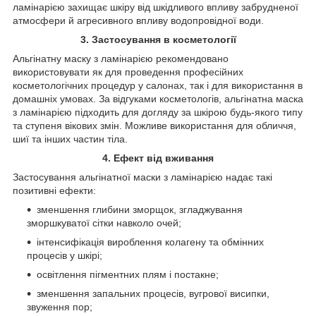
ламінарією захищає шкіру від шкідливого впливу забрудненої
атмосфери й агресивного впливу водопровідної води.
3. Застосування в косметології
Альгінатну маску з ламінарією рекомендовано
використовувати як для проведення професійних
косметологічних процедур у салонах, так і для використання в
домашніх умовах. За відгуками косметологів, альгінатна маска
з ламінарією підходить для догляду за шкірою будь-якого типу
та ступеня вікових змін. Можливе використання для обличчя,
шиї та інших частин тіла.
4. Ефект від вживання
Застосування альгінатної маски з ламінарією надає такі
позитивні ефекти:
зменшення глибини зморщок, згладжування
зморшкуватої сітки навколо очей;
інтенсифікація вироблення колагену та обмінних
процесів у шкірі;
освітлення пігментних плям і постакне;
зменшення запальних процесів, вугрової висипки,
звуження пор;