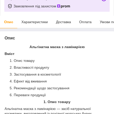
Замовлення під захистом
Опис
Характеристики
Доставка
Оплата
Умови п
Опис
Альгінатна маска з ламінарією
Вміст
Опис товару
Властивості продукту
Застосування в косметології
Ефект від вживання
Рекомендації щодо застосування
Переваги продукції
1. Опис товару
Альгінатна маска з ламінарією — засіб натуральної
косметики, виготовлений із похідної морських бурих