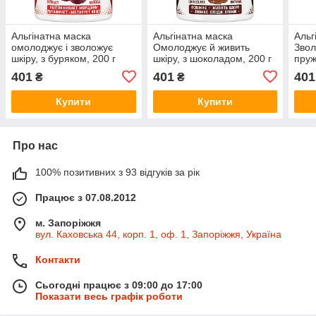
Альгінатна маска
Альгінатна маска
Альг
омолоджує і зволожує
Омолоджує й живить
Звол
шкіру, з буряком, 200 г
шкіру, з шоколадом, 200 г
пруж
бана
401
401
401
₴
₴
Купити
Купити
Про нас
100% позитивних з 93 відгуків за рік
Працює з 07.08.2012
м. Запоріжжя
вул. Каховська 44, корп. 1, оф. 1, Запоріжжя, Україна
Контакти
Сьогодні працює з 09:00 до 17:00
Показати весь графік роботи