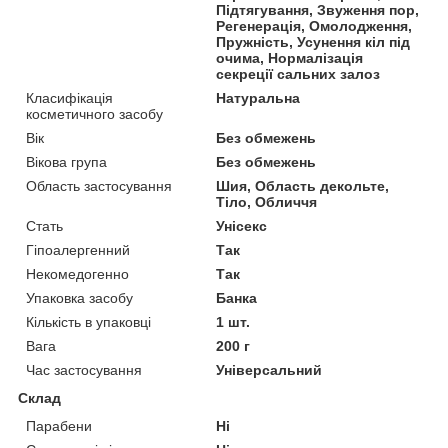
Підтягування, Звуження пор,
Регенерація, Омолодження,
Пружність, Усунення кіл під
очима, Нормалізація
секреції сальних залоз
Класифікація
Натуральна
косметичного засобу
Вік
Без обмежень
Вікова група
Без обмежень
Область застосування
Шия, Область декольте,
Тіло, Обличчя
Стать
Унісекс
Гіпоалергенний
Так
Некомедогенно
Так
Упаковка засобу
Банка
Кількість в упаковці
1 шт.
Вага
200 г
Час застосування
Універсальний
Склад
Парабени
Ні