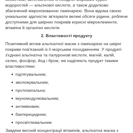
водоростей — альгінової кислоти, а також додатково
збагачений мікронізованою ламінарією. Вона відома своєю
унікальною здатністю зв'язувати великі обсяги рідини, роблячи
доступними для шкірних покривів корисні мікроелементи,
вітаміни й органічні кислоти.
2. Властивості продукту
Позитивний вплив альгінатної маски з ламінарією на шкірні
покриви пов'язаний із її морським походженням. У продукті
з'єднані альгінатна та гіалуронові кислоти, магній, калій,
селен, фосфор, йод і бром, які наділяють продукт такими
властивостями:
підтягувальним;
зволожувальним;
протизапальна;
імуномодулювальним;
антивіковим;
бактерицидним;
просвітлювальним.
Завдяки високій концентрації вітамінів, альгінатна маска з