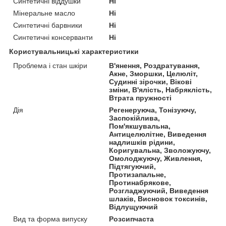
Синтетичні віддушки
Ні
Мінеральне масло
Ні
Синтетичні барвники
Ні
Синтетичні консерванти
Ні
Користувальницькі характеристики
Проблема і стан шкіри
В'янення, Роздратування,
Акне, Зморшки, Целюліт,
Судинні зірочки, Вікові
зміни, В'ялість, Набряклість,
Втрата пружності
Дія
Регенеруюча, Тонізуючу,
Заспокійлива,
Пом'якшувальна,
Антицелюлітне, Виведення
надлишків рідини,
Коригувальна, Зволожуючу,
Омолоджуючу, Живлення,
Підтягуючий,
Протизапальне,
Протинабрякове,
Розгладжуючий, Виведення
шлаків, Висновок токсинів,
Відлущуючий
Вид та форма випуску
Розсипчаста