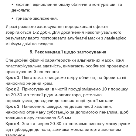
ліфтинг, відновлення овалу обличчя й контурів шиї та
декольте;
тривале зволоження.
У разі розового застосування перераховані ефекти
зберігаються 1-2 доби. Для досягнення накопичувального
результату варто повторювати альгінатні маски з ламінарією
мінімум двічі на тиждень.
5. Рекомендації щодо застосування
Специфічні фізичні характеристики альгінатних масок, їхня
пластифікувальна здатність, вимагають особливої процедури
приготування й нанесення.
Крок 1.
Підготовка: очищаємо шкіру обличчя, на брови та вії
наносимо жирний крем.
Крок 2.
Приготування: в чистій посуді змішуємо 10 г порошку
та 20-30 мл теплої рідини-активатора, ретельно
перемішуємо, доводячи до консистенції густої метани.
Крок 3.
Нанесення: швидко, не довше ніж 3 хвилини,
наносимо отриману субстанцію за допомогою пензлика, щоб
товщина шару становила 5-6 мм.
Крок 4.
Зняття: через 20-30 хв. знімаємо висохлу маску рухом
від підборіддя до чола, залишки можна витерти змоченим
тампоном.