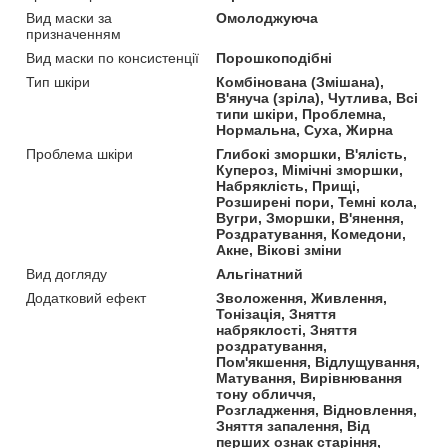
Вид маски за
Омолоджуюча
призначенням
Вид маски по консистенції
Порошкоподібні
Тип шкіри
Комбінована (Змішана),
В'януча (зріла), Чутлива, Всі
типи шкіри, Проблемна,
Нормальна, Суха, Жирна
Проблема шкіри
Глибокі зморшки, В'ялість,
Купероз, Мімічні зморшки,
Набряклість, Прищі,
Розширені пори, Темні кола,
Вугри, Зморшки, В'янення,
Роздратування, Комедони,
Акне, Вікові зміни
Вид догляду
Альгінатний
Додатковий ефект
Зволоження, Живлення,
Тонізація, Зняття
набряклості, Зняття
роздратування,
Пом'якшення, Відлущування,
Матування, Вирівнювання
тону обличчя,
Розгладження, Відновлення,
Зняття запалення, Від
перших ознак старіння,