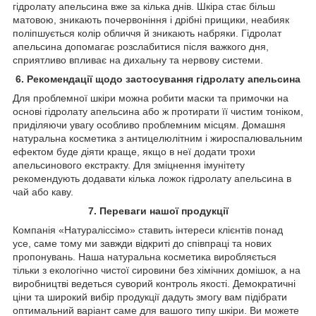
гідролату апельсина вже за кілька днів. Шкіра стає більш
матовою, зникають почервоніння і дрібні прищики, неабияк
поліпшується колір обличчя й зникають набряки. Гідролат
апельсина допомагає розслабитися після важкого дня,
сприятливо впливає на дихальну та нервову системи.
6. Рекомендації щодо застосування гідролату апельсина
Для проблемної шкіри можна робити маски та примочки на
основі гідролату апельсина або ж протирати її чистим тоніком,
приділяючи увагу особливо проблемним місцям. Домашня
натуральна косметика з антицелюлітним і жироспалювальним
ефектом буде діяти краще, якщо в неї додати трохи
апельсинового екстракту. Для зміцнення імунітету
рекомендують додавати кілька ложок гідролату апельсина в
чай або каву.
7. Переваги нашої продукції
Компанія «Натураліссімо» ставить інтереси клієнтів понад
усе, саме тому ми завжди відкриті до співпраці та нових
пропонувань. Наша натуральна косметика виробляється
тільки з екологічно чистої сировини без хімічних домішок, а на
виробництві ведеться суворий контроль якості. Демократичні
ціни та широкий вибір продукції дадуть змогу вам підібрати
оптимальний варіант саме для вашого типу шкіри. Ви можете