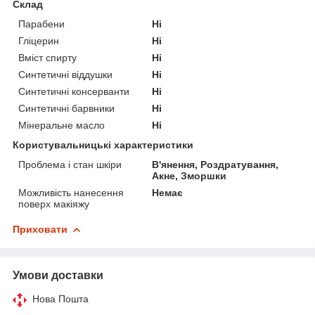
Склад
Парабени
Ні
Гліцерин
Ні
Вміст спирту
Ні
Синтетичні віддушки
Ні
Синтетичні консерванти
Ні
Синтетичні барвники
Ні
Мінеральне масло
Ні
Користувальницькі характеристики
Проблема і стан шкіри
В'янення, Роздратування,
Акне, Зморшки
Можливість нанесення
Немає
поверх макіяжу
Приховати
Умови доставки
Нова Пошта