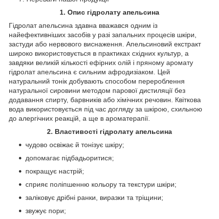
1. Опис гідролату апельсина
Гідролат апельсина здавна вважався одним із
найефективніших засобів у разі запальних процесів шкіри,
застуди або нервового виснаження. Апельсиновий екстракт
широко використовується в практиках східних культур, а
завдяки великій кількості ефірних олій і пряному аромату
гідролат апельсина є сильним афродизіаком. Цей
натуральний тонік добувають способом перероблення
натуральної сировини методом парової дистиляції без
додавання спирту, барвників або хімічних речовин. Квіткова
вода використовується під час догляду за шкірою, схильною
до алергічних реакцій, а ще в ароматерапії.
2. Властивості гідролату апельсина
чудово освіжає й тонізує шкіру;
допомагає підбадьоритися;
покращує настрій;
сприяє поліпшенню кольору та текстури шкіри;
заліковує дрібні ранки, виразки та тріщини;
звужує пори;