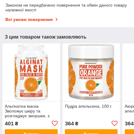
Законом не передбачено повернення та обмін даного товару
належної якості
Всі умови повернення
З цим товаром також замовляють
Альгінатна маска
Пудра апельсина, 100 г
Аюр
Зволожує шкіру та
апел
розгладжує зморшки, з
апельсином, 200 г
401
364
364
₴
₴
Купити
Купити