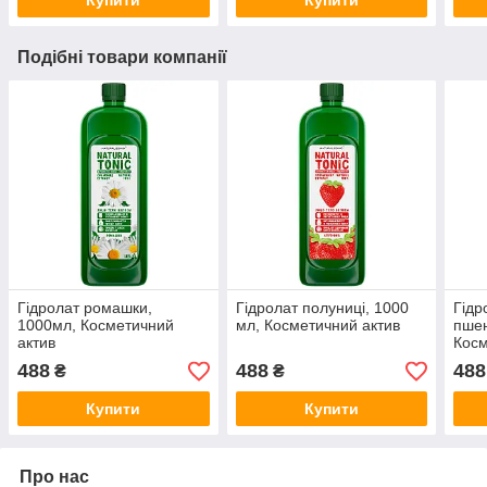
Подібні товари компанії
Гідролат ромашки,
Гідролат полуниці, 1000
Гідр
1000мл, Косметичний
мл, Косметичний актив
пшен
актив
Косм
488
488
488
₴
₴
Купити
Купити
Про нас