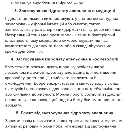
зменшує вироблення шкірного жиру.
3. Застосування гідролату апельсина в медицині
Гідролат апельсина використовують у разі різних застудних
захворювань у формі інгаляцій або смужок, також
застосовують у разі алергічних дерматитів і вугрової висипки.
Натуральний тонік має протизапальні та антибактеріальні
властивості, тому можна його використовувати під час
комплексного догляду за тілом або в складі лікувальних
кремів для обличчя.
4. Застосування гідролату апельсина в косметології
Косметологи рекомендують щоранку освіжати шкіру
лосьйоном на основі гідролату апельсина для поліпшення
кровообігу, регенерації, глибокого зволоження й
омолодження. Добре використовувати квіткову воду в складі
шампунів і ополіскувачів для волосся, що потребує зміцнення
або схильних до жирності. Можна просто розпилити гідролат
на чисте сухе волосся, щоб надати йому блиску та приємного
аромату.
5. Ефект від застосування гідролату апельсина
Завдяки своїм позитивним характеристикам і високому вмісту
активних речовин можна побачити ефект від застосування