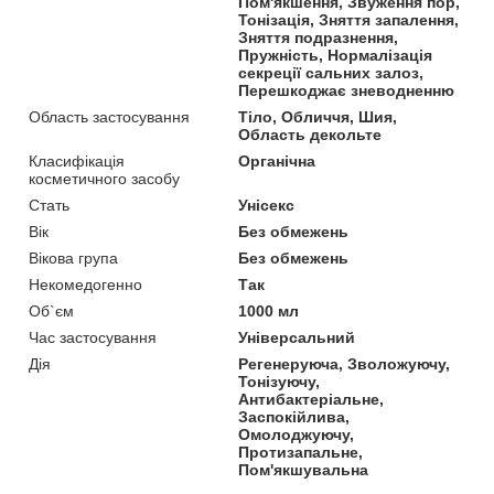
Пом'якшення, Звуження пор,
Тонізація, Зняття запалення,
Зняття подразнення,
Пружність, Нормалізація
секреції сальних залоз,
Перешкоджає зневодненню
Область застосування
Тіло, Обличчя, Шия,
Область декольте
Класифікація
Органічна
косметичного засобу
Стать
Унісекс
Вік
Без обмежень
Вікова група
Без обмежень
Некомедогенно
Так
Об`єм
1000 мл
Час застосування
Універсальний
Дія
Регенеруюча, Зволожуючу,
Тонізуючу,
Антибактеріальне,
Заспокійлива,
Омолоджуючу,
Протизапальне,
Пом'якшувальна