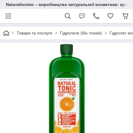
Naturalissimo – виробництво натуральної косметики: крему, 
Товари та послуги
Гідролати (біо тоніки)
Гідролат а