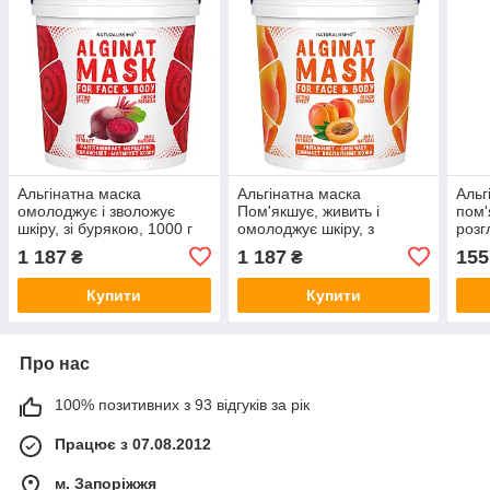
Альгінатна маска
Альгінатна маска
Альг
омолоджує і зволожує
Пом'якшує, живить і
пом'
шкіру, зі бурякою, 1000 г
омолоджує шкіру, з
розг
абрикосом, 1000 г
яблу
1 187
1 187
155
₴
₴
Купити
Купити
Про нас
100% позитивних з 93 відгуків за рік
Працює з 07.08.2012
м. Запоріжжя