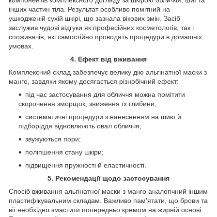
інших частин тіла. Результат особливо помітний на
ушкодженій сухій шкірі, що зазнала вікових змін. Засіб
заслужив чудові відгуки як професійних косметологів, так і
споживачів, які самостійно проводять процедури в домашніх
умовах.
4. Ефект від вживання
Комплексний склад забезпечує велику дію альгінатної маски з
манго, завдяки якому досягається різнобічний ефект:
під час застосування для обличчя можна помітити
скорочення зморщок, зниження їх глибини;
систематичні процедури з нанесенням на шию й
підборіддя відновлюють овал обличчя;
звужуються пори;
поліпшення стану шкіри;
підвищення пружності й еластичності.
5. Рекомендації щодо застосування
Спосіб вживання альгінатної маски з манго аналогічний іншим
пластифікувальним складам. Важливо пам'ятати, що брови та
вії необхідно змастити попередньо кремом на жирній основі.