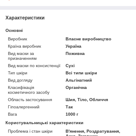
Характеристики
Основні
Виробник
Власне виробництво
Країна виробник
Україна
Вид маски за
Поживна
призначенням
Вид маски по консистенції
Сухі
Тип шкіри
Всі типи шкіри
Вид догляду
Альгінатний
Класифікація
Органічна
косметичного засобу
Область застосування
Шия, Тіло, Обличчя
Гіпоалергенний
Так
Вага
1000 г
Користувальницькі характеристики
Проблема і стан шкіри
В'янення, Роздратування,
Акне, Зморшки