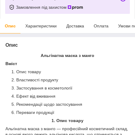
Замовлення під захистом
Опис
Характеристики
Доставка
Оплата
Умови п
Опис
Альгінатна маска з манго
Вміст
Опис товару
Властивості продукту
Застосування в косметології
Ефект від вживання
Рекомендації щодо застосування
Переваги продукції
1. Опис товару
Альгінатна маска з манго — професійний косметичний склад,
в основі якого лежить альгінова кислота, що отримується з