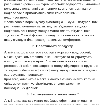
рослинної сировини — бурих морських водоростей. Унікальна
речовина в поєднанні з активними компонентами манго
наділяє засіб приголомшливими комплексними
властивостями.
Являє собою порошкувату субстанцію — суміш натуральних
рослинних компонентів, які під час з'єднання з водою
наділяють альгінатну маску з манго пластифікувальною
здатністю. У такій формі процедури з нанесення та зняття
шару складу з тіла проходять вельми комфортно.
2. Властивості продукту
Альгінати, що містяться в складі з морських водоростей,
мають здатність ефективно концентрувати та утримувати
вологу в шкірному покриві. Якісне зволоження сприяє
регенерації шкіри, покращенню стану, підвищенню пружності
та надовго зберігає ефект ліфтингу, що досягається завдяки
застосуванню препарату.
Крім того, альгінатна маска з манго активно живить клітини
епідермісу, насичує вітамінами, сприяє загоєнню
пошкоджених ділянок.
3. Застосування в косметології
Альгінатна маска з манго особливо ефективна як один із
компонентів комплексного догляду за шкірою обличчя, шиї та