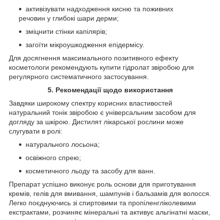
активізувати надходження кисню та поживних
речовин у глибокі шари дерми;
зміцнити стінки капілярів;
загоїти мікроушкодження епідермісу.
Для досягнення максимального позитивного ефекту
косметологи рекомендують купити гідролат звіробою для
регулярного систематичного застосування.
5. Рекомендації щодо використання
Завдяки широкому спектру корисних властивостей
натуральний тонік звіробою є універсальним засобом для
догляду за шкірою. Дистилят лікарської рослини може
слугувати в ролі:
натурального лосьона;
освіжного спрею;
косметичного льоду та засобу для ванн.
Препарат успішно виконує роль основи для приготування
кремів, гелів для вмивання, шампунів і бальзамів для волосся.
Легко поєднуючись зі спиртовими та пропіленгліколевими
екстрактами, розчиняє мінеральні та активує альгінатні маски,