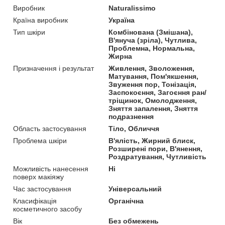
Виробник
Naturalissimo
Країна виробник
Україна
Тип шкіри
Комбінована (Змішана),
В'януча (зріла), Чутлива,
Проблемна, Нормальна,
Жирна
Призначення і результат
Живлення, Зволоження,
Матування, Пом'якшення,
Звуження пор, Тонізація,
Заспокоєння, Загоєння ран/
тріщинок, Омолодження,
Зняття запалення, Зняття
подразнення
Область застосування
Тіло, Обличчя
Проблема шкіри
В'ялість, Жирний блиск,
Розширені пори, В'янення,
Роздратування, Чутливість
Можливість нанесення
Ні
поверх макіяжу
Час застосування
Універсальний
Класифікація
Органічна
косметичного засобу
Вік
Без обмежень