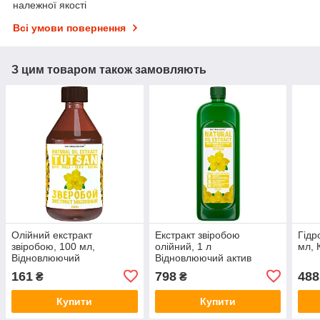
належної якості
Всі умови повернення
З цим товаром також замовляють
Олійний екстракт
Екстракт звіробою
Гідр
звіробою, 100 мл,
олійний, 1 л
мл, 
Відновлюючий
Відновлюючий актив
161
798
488
₴
₴
Купити
Купити