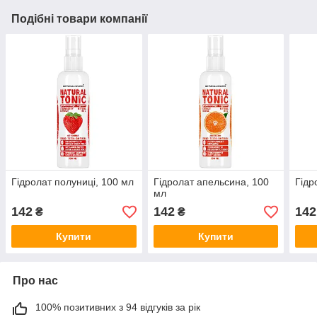
Подібні товари компанії
Гідролат полуниці, 100 мл
Гідролат апельсина, 100
Гідр
мл
142
142
142
₴
₴
Купити
Купити
Про нас
100% позитивних з 94 відгуків за рік