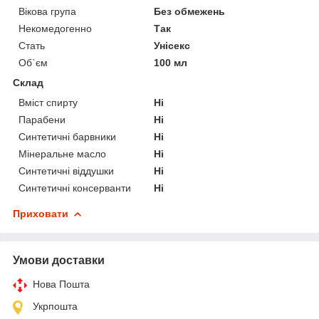
Вікова група
Без обмежень
Некомедогенно
Так
Стать
Унісекс
Об`єм
100 мл
Склад
Вміст спирту
Ні
Парабени
Ні
Синтетичні барвники
Ні
Мінеральне масло
Ні
Синтетичні віддушки
Ні
Синтетичні консерванти
Ні
Приховати
Умови доставки
Нова Пошта
Укрпошта