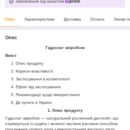
Замовлення під захистом
Опис
Характеристики
Доставка
Оплата
Умови п
Опис
Гідролат звіробою
Вміст
Опис продукту
Корисні властивості
Застосування в косметології
Ефект від застосування
Рекомендації щодо використання
Де купити в Україні
1. Опис продукту
Гідролат звіробою — натуральний рослинний дистилят, що
отримується із суцвіть і зеленої частини рослини способом
проганяння гарячої пари з використанням високого тиску.