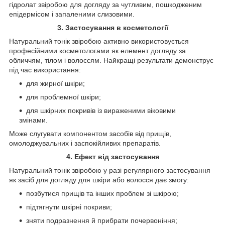
гідролат звіробою для догляду за чутливим, пошкодженим
епідермісом і запаленими слизовими.
3. Застосування в косметології
Натуральний тонік звіробою активно використовується
професійними косметологами як елемент догляду за
обличчям, тілом і волоссям. Найкращі результати демонструє
під час використання:
для жирної шкіри;
для проблемної шкіри;
для шкірних покривів із вираженими віковими
змінами.
Може слугувати компонентом засобів від прищів,
омолоджувальних і заспокійливих препаратів.
4. Ефект від застосування
Натуральний тонік звіробою у разі регулярного застосування
як засіб для догляду для шкіри або волосся дає змогу:
позбутися прищів та інших проблем зі шкірою;
підтягнути шкірні покриви;
зняти подразнення й прибрати почервоніння;