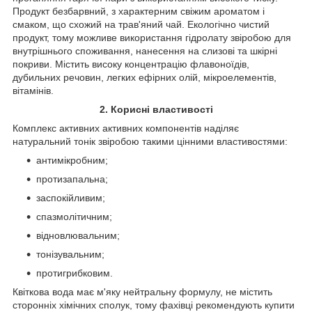
Продукт безбарвний, з характерним свіжим ароматом і
смаком, що схожий на трав'яний чай. Екологічно чистий
продукт, тому можливе використання гідролату звіробою для
внутрішнього споживання, нанесення на слизові та шкірні
покриви. Містить високу концентрацію флавоноїдів,
дубильних речовин, легких ефірних олій, мікроелементів,
вітамінів.
2. Корисні властивості
Комплекс активних активних компонентів наділяє
натуральний тонік звіробою такими цінними властивостями:
антимікробним;
протизапальна;
заспокійливим;
спазмолітичним;
відновлювальним;
тонізувальним;
протигрибковим.
Квіткова вода має м'яку нейтральну формулу, не містить
сторонніх хімічних сполук, тому фахівці рекомендують купити