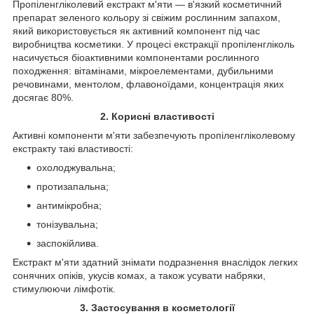
Пропіленгліколевий екстракт м'яти — в'язкий косметичний
препарат зеленого кольору зі свіжим рослинним запахом,
який використовується як активний компонент під час
виробництва косметики. У процесі екстракції пропіленгліколь
насичується біоактивними компонентами рослинного
походження: вітамінами, мікроелементами, дубильними
речовинами, ментолом, флавоноїдами, концентрація яких
досягає 80%.
2. Корисні властивості
Активні компоненти м'яти забезпечують пропіленгліколевому
екстракту такі властивості:
охолоджувальна;
протизапальна;
антимікробна;
тонізувальна;
заспокійлива.
Екстракт м'яти здатний знімати подразнення внаслідок легких
сонячних опіків, укусів комах, а також усувати набряки,
стимулюючи лімфотік.
3. Застосування в косметології