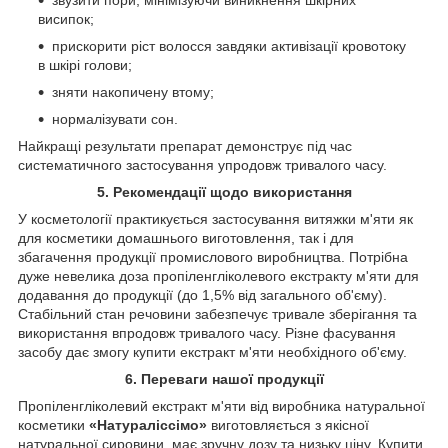
висипок;
прискорити ріст волосся завдяки активізації кровотоку
в шкірі голови;
зняти накопичену втому;
нормалізувати сон.
Найкращі результати препарат демонструє під час
систематичного застосування упродовж тривалого часу.
5. Рекомендації щодо використання
У косметології практикується застосування витяжки м'яти як
для косметики домашнього виготовлення, так і для
збагачення продукції промислового виробництва. Потрібна
дуже невелика доза пропіленгліколевого екстракту м'яти для
додавання до продукції (до 1,5% від загального об'єму).
Стабільний стан речовини забезпечує тривале зберігання та
використання впродовж тривалого часу. Різне фасування
засобу дає змогу купити екстракт м'яти необхідного об'єму.
6. Переваги нашої продукції
Пропіленгліколевий екстракт м'яти від виробника натуральної
косметики
«Натураліссімо»
виготовляється з якісної
натуральної сировини, має зручну дозу та низьку ціну. Купити