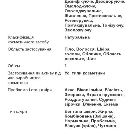
Дезінфікуюче, Дезодоруюче,
Омолоджуючу,
Охолоджувальне,
Живлення, Протизапальне,
Регенеруюча,
Пом'якшувальна, Тонізуючу,
Зволожуючу
Класифікація
Натуральна
косметичного засобу
Область застосування
Тіло, Волосся, Шкіра
голови, Обличчя, Область
декольте, Шия
Об`єм
1
Застосування як активу під
Усі типи косметики
час виробництва
косметики
Проблема і стан шкіри
Акне, Вікові зміни, В'ялість,
Зморшки, Втрата пружності,
Роздратування, Судинні
зірочки, В'янення, Екзема
Тип шкіри
Всі типи шкіри, Жирна,
Комбінована (Змішана),
Нормальна, Проблемна,
В'януча (зріла), Чутлива