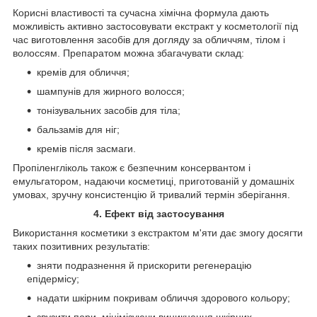
Корисні властивості та сучасна хімічна формула дають
можливість активно застосовувати екстракт у косметології під
час виготовлення засобів для догляду за обличчям, тілом і
волоссям. Препаратом можна збагачувати склад:
кремів для обличчя;
шампунів для жирного волосся;
тонізувальних засобів для тіла;
бальзамів для ніг;
кремів після засмаги.
Пропіленгліколь також є безпечним консервантом і
емульгатором, надаючи косметиці, приготованій у домашніх
умовах, зручну консистенцію й тривалий термін зберігання.
4. Ефект від застосування
Використання косметики з екстрактом м'яти дає змогу досягти
таких позитивних результатів:
зняти подразнення й прискорити регенерацію
епідермісу;
надати шкірним покривам обличчя здорового кольору;
звузити пори, мінімізуючи виникнення шкірних