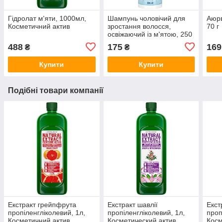
Гідролат м'яти, 1000мл,
Шампунь чоловічий для
Аюрв
Косметичний актив
зростання волосся,
70 г
освіжаючий із м'ятою, 250
мл
488
175
169
₴
₴
Купити
Купити
Подібні товари компанії
Екстракт грейпфрута
Екстракт шавлії
Екст
пропіленгліколевий, 1л,
пропіленгліколевий, 1л,
проп
Косметичний актив
Косметический актив
Косм