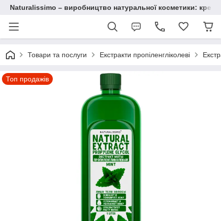
Naturalissimo – виробництво натуральної косметики: крему, 
Товари та послуги
Екстракти пропіленгліколеві
Екстр
Топ продажів