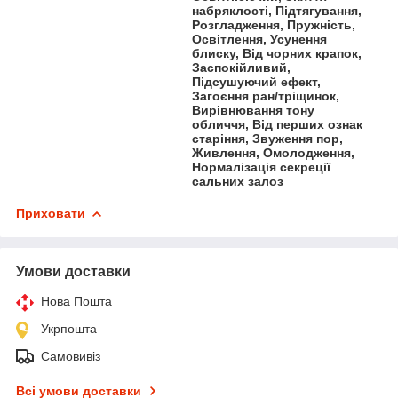
набряклості, Підтягування,
Розгладження, Пружність,
Освітлення, Усунення
блиску, Від чорних крапок,
Заспокійливий,
Підсушуючий ефект,
Загоєння ран/тріщинок,
Вирівнювання тону
обличчя, Від перших ознак
старіння, Звуження пор,
Живлення, Омолодження,
Нормалізація секреції
сальних залоз
Приховати
Умови доставки
Нова Пошта
Укрпошта
Самовивіз
Всі умови доставки