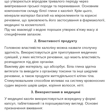
що утворюється впродовж тривалого періоду через
вивітрювання гірської породи та перемивання. Основним
компонентом складу білої глини є каолініт. Крім цього,
мінерали матеріал багатий на мікроелементи та корисні
речовини, що зумовлюють його застосування в фармакології,
медицині та косметології.
Під час взаємодії з водою порошок утворює в'язку масу зі
специфічним запахом.
2. Властивості продукту
Головною властивістю калоліну можна назвати сполучну
здатність. Використовується для приготування медичних
сумішей, у яких містяться речовини, що мають властивість
розпадатися під дією органіки.
Важливу дію матеріалу, що абсорбує. Біла глина здатна
витягати та виводити з організму токсини та інші шкідливі
речовини, а також продукти життєдіяльності клітин тіла.
Стимулювальним способом впливає на систему кровоносних
судин верхніх шарів шкіри, коріння волосся, нігті.
3. Використання в медицині
У медицині каолін використовується всередину у формі
капсул, таблетований і в порошкуватому вигляді. Основні
призначення вживання: