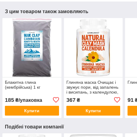
З цим товаром також замовляють
Блакитна глина
Глиняна маска Очищає і
Глин
(кембрійська) 1 кг
звужує пори, від запалень
і висипань, з календулою,
200 г
185
367
91
₴/упаковка
₴
₴
Купити
Купити
Подібні товари компанії