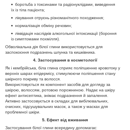
боротьба з токсинами та радіонуклідами, виведення
їх із тіла пацієнта;
лікування отруєнь різноманітного походження;
нормалізація обміну речовин;
ліквідація наслідків алкогольної інтоксикації (бороння
із симптомами похмілля).
Обволікальна дія білої глини використовується для
заспокоєння подразнень шлунка та кишківника.
4. Застосування в косметології
Як і кембрійська, біла глина сприяє поліпшенню кровотоку у
верхніх шарах епідермісу, стимулюючи поліпшення стану
шкірного покриву та волосся.
Використовується як компонент засобів для догляду за
шкірою, волоссям, ротовою порожниною. Надає на шкіру
ефект антисептика, знімає подразнення й запалення.
Активно застосовується в складах для вибілювальних,
очисних, підсушувальних масок, а також у масках для
проблемної шкіри.
5. Ефект від вживання
Застосування білої глини всередину допомагає: