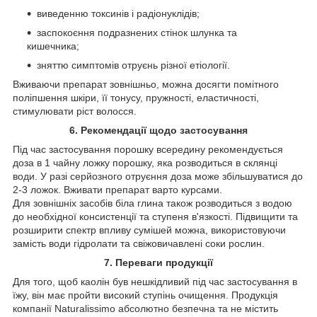
виведенню токсинів і радіонуклідів;
заспокоєння подразнених стінок шлунка та
кишечника;
зняттю симптомів отруєнь різної етіології.
Вживаючи препарат зовнішньо, можна досягти помітного
поліпшення шкіри, її тонусу, пружності, еластичності,
стимулювати ріст волосся.
6. Рекомендації щодо застосування
Під час застосування порошку всередину рекомендується
доза в 1 чайну ложку порошку, яка розводиться в склянці
води. У разі серйозного отруєння доза може збільшуватися до
2-3 ложок. Вживати препарат варто курсами.
Для зовнішніх засобів біла глина також розводиться з водою
до необхідної консистенції та ступеня в'язкості. Підвищити та
розширити спектр впливу сумішей можна, використовуючи
замість води гідролати та свіжовичавлені соки рослин.
7. Переваги продукції
Для того, щоб каолін був нешкідливий під час застосування в
їжу, він має пройти високий ступінь очищення. Продукція
компанії Naturalissimo абсолютно безпечна та не містить