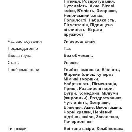
Пітниця, Роздратування,
Чутливість, Акне, Вікові
зміни, В'ялість, Зморшки,
Неприємний запах,
Попрілості, Набряклість,
Пігментація, Підвищена
пітливість, Втрата
пружності
Час застосування
Універсальний
Некомедогенно
Так
Вікова група
Без обмежень
Стать
Унісекс
Проблема шкіри
Глибокі зморшки, В'ялість,
Жирний блиск, Купероз,
Мімічні зморшки,
Набряклість, Пігментація,
Прищі, Розширені пори,
Вугри, Комедони, Міліуми
(жировики), Роздратування,
Чутливість, Зморшки,
В'янення, Акне, Вікові зміни,
Чорні крапки, Нерівний
відтінок шкіри, Запалення,
Почервоніння
Тип шкіри
Всі типи шкіри, Комбінована