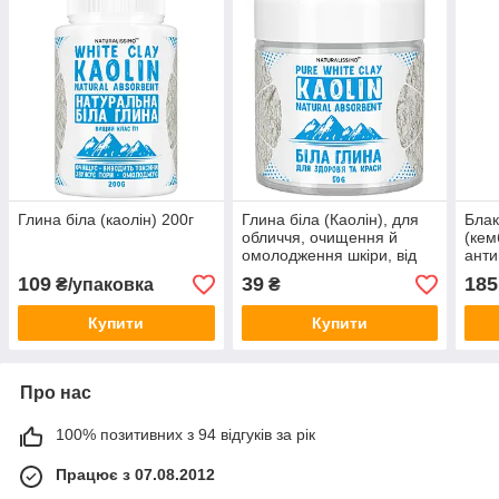
Глина біла (каолін) 200г
Глина біла (Каолін), для
Блак
обличчя, очищення й
(кем
омолодження шкіри, від
анти
висипань і запалень, 50 г
обго
109
39
185
₴/упаковка
₴
Купити
Купити
Про нас
100% позитивних з 94 відгуків за рік
Працює з 07.08.2012