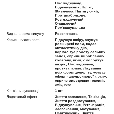
Омолоджуючу,
Відлущуючий, Пілінг,
Живлення, Підтягуючий,
Протинабрякове,
Розгладжуючий,
Очищаючий,
Пом'якшувальна
Вид та форма випуску
Розсипчаста
Корисні властивості:
Підсушує шкіру, звужує
розширені пори, надає
антисептичну дію,
нормалізує роботу сальних
залоз, сприяє виробленню
колагену, який, омолоджує
шкіру., Омолоджуючі,
протизапальні, Лікування
всіх форм целюліту, усуває
ефект «апельсинової кірки»,
сприяє виведенню токсинів,
зміцнюючі.
Кількість в упаковці
1 шт.
Додатковий ефект
Зняття запалення, Тонізація,
Зняття роздратування,
Відлущування, Регенерація,
Заспокоєння, Матування,
Освітлюючий, Зняття