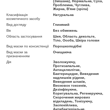
(Змішана), Нормальна, Суха,
Проблемна, Чутлива,
Жирна, В'яне (зріла)
Класифікація
Натуральна
косметичного засобу
Вид догляду
Глиняний
Вік
Без обмежень
Область застосування
Шия, Область декольте,
Тіло, Особа, Шкіра голови
Вид маски по консистенції
Порошкоподібні
Вид маски за
Очищаюча
призначенням
Дія
Зволожуючу,
Протизапальне,
Антицелюлітне,
Бактерицидне, Виведення
надлишків рідини,
Виведення шлаків,
Висновок токсинів,
Дезінфікуюче,
Коригувальна, Регенеруюча,
Скорочення жирових
відкладень, Тонізуючу,
Заспокійлива,
Антибактеріальне,