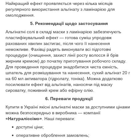
Найкращий ефект проявляється через кілька місяців
регулярного використання альгінату з ламінарією для
омолодження.
5. Рекомендації щодо застосування
Альгінатні солі в складі маски з ламінарією забезпечують
пластифікувальний ефект — готова суміш упродовж
рахованих хвилин застигає, після чого її нанесення
неможливе. Фахівці радять виконувати всі підготовчі
процедури (очищення, захист лінії росту волосся й брів
жирним кремом) до початку приготування робочого складу.
Для проведення процедури знадобитися чиста ємність,
шпатель для розмішування та нанесення, сухий альгінат 20 г
на 60 мл активатора (гідролату, тоніка). Можна додатково
посилювати ефект від альгінатів, наносячи під маску
сироватку, поживний крем або ефірну олію.
6. Переваги продукції
Купити в Україні якісні альгінатні маски за доступними цінами
можна безпосередньо в виробника — компанії
«Натураліссімо»
. Наші переваги:
доступні ціни;
оперативне оброблення замовлень;