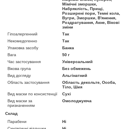
Мімічні зморшки,
Набряклість, Прищі,
Розширені пори, Темні кола,
Вугри, Зморшки, В'янення,
Роздратування, Акне, Вікові
зміни
Гіпоалергенний
Так
Некомедогенно
Так
Упаковка засобу
Банка
Вага
50 г
Час застосування
Універсальний
Вікова група
Без обмежень
Вид догляду
Альгінатний
Область застосування
Область декольте, Особа,
Тіло, Шия
Вид маски по консистенції
Сухі
Вид маски за
Омолоджуюча
призначенням
Склад
Парабени
Ні
Синтетичні віддушки
Ні