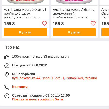
Альгінатна маска Живить і
Альгінатна маска Ліфтинг,
Альг
пом'якшує шкіру,
зволоження й
Омол
розгладжує зморшки, з
пом'якшення шкіри, з
шкір
яблуком, 50 г
трояндою, 50 г
155
155
155
₴
₴
Купити
Купити
Про нас
100% позитивних з 93 відгуків за рік
Працює з 07.08.2012
м. Запоріжжя
вул. Каховська 44, корп. 1, оф. 1, Запоріжжя, Україна
Контакти
Сьогодні працює з 09:00 до 17:00
Показати весь графік роботи