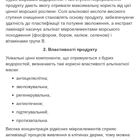
продукту дають змогу отримати максимальну користь від цієї
цінної морської рослини. Солі альгінової кислоти високого
ступеня очищення становлять основу продукту, забезпечуючи
здатність до пластифікації та потужне зволоження, а екстракт
ламінарії насичує альгінат мікроелементами морського
походження (фосфором, бором, калієм, селеном) і
вітамінами групи B.
2. Властивості продукту
Унікальні цінні компоненти, що отримуються з бурих
водоростей, визначають такі корисні властивості альгінатної
маски:
антицелюлітна;
зволожувальна;
регенерувальна;
антиотечное;
підтягувальний;
протизапальна.
Висока концентрація рідкісних мікроелементів сприяє
активізації процесів живлення в клітинах дерми, тому можна