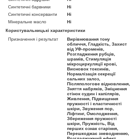
Синтетичні барвники
Ні
Синтетичні консерванти
Ні
Мінеральне масло
Ні
Користувальницькі характеристики
Призначення і результат
Вирівнювання тону
обличчя, Гладкість, Захист
від УФ-променів,
Розгладження рубців,
шрамів, Стимуляція
мікроциркуляції крові,
Висновок токсинів,
Нормалізація секреції
сальних залоз,
Післяпологове відновлення,
Зняття набряків, Зміцнення
стінок судин і капілярів,
Живлення, Підвищення
пружності і еластичності
шкіри, Звуження пор,
Ліфтинг, Омолодження,
Збереження пружності
шкіри, Пружність, Від
перших ознак старіння,
Перешкоджає зневодненню,
Розгладжуючий ефект,