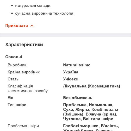
натуральні склади;
сучасна виробнича технологія.
Приховати
Характеристики
Основні
Виробник
Naturalissimo
Країна виробник
Україна
Стать
Унісекс
Класифікація
Лікувальна (Космецевтика)
косметичного засобу
Вік
Без обмежень
Тип шкіри
Проблемна, Нормальна,
Суха, Жирна, Комбінована
(Змішана), В'януча (зріла),
Чутлива, Всі типи шкіри
Проблема шкіри
Глибокі зморшки, В'ялість,
Жирний блиск, Купероз,