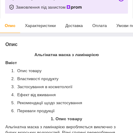
Замовлення під захистом
Опис
Характеристики
Доставка
Оплата
Умови п
Опис
Альгінатна маска з ламінарією
Вміст
Опис товару
Властивості продукту
Застосування в косметології
Ефект від вживання
Рекомендації щодо застосування
Переваги продукції
1. Опис товару
Альгінатна маска з ламінарією виробляється виключно з
бурих морських водоростей. Різні ступені перероблення