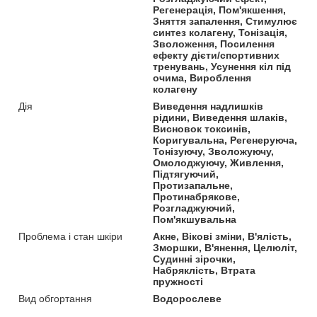
Регенерація, Пом'якшення,
Зняття запалення, Стимулює
синтез колагену, Тонізація,
Зволоження, Посилення
ефекту дієти/спортивних
тренувань, Усунення кіл під
очима, Вироблення
колагену
Дія
Виведення надлишків
рідини, Виведення шлаків,
Висновок токсинів,
Коригувальна, Регенеруюча,
Тонізуючу, Зволожуючу,
Омолоджуючу, Живлення,
Підтягуючий,
Протизапальне,
Протинабрякове,
Розгладжуючий,
Пом'якшувальна
Проблема і стан шкіри
Акне, Вікові зміни, В'ялість,
Зморшки, В'янення, Целюліт,
Судинні зірочки,
Набряклість, Втрата
пружності
Вид обгортання
Водорослеве