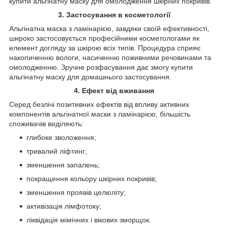
купити альгінатну маску для омолодження шкірних покривів.
3. Застосування в косметології
Альгінатна маска з ламінарією, завдяки своїй ефективності,
широко застосовується професійними косметологами як
елемент догляду за шкірою всіх типів. Процедура сприяє
накопиченню вологи, насиченню поживними речовинами та
омолодженню. Зручне розфасування дає змогу купити
альгінатну маску для домашнього застосування.
4. Ефект від вживання
Серед безлічі позитивних ефектів від впливу активних
компонентів альгінатної маски з ламінарією, більшість
споживачів виділяють:
глибоке зволоження;
тривалий ліфтинг;
зменшення запалень;
покращення кольору шкірних покривів;
зменшення проявів целюліту;
активізація лімфотоку;
ліквідація мімічних і вікових зморщок.