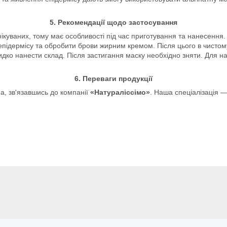
5. Рекомендації щодо застосування
ікуваних, тому має особливості під час приготування та нанесення
 епідермісу та обробити брови жирним кремом. Після цього в чистому
идко нанести склад. Після застигання маску необхідно зняти. Для 
6. Переваги продукції
а, зв'язавшись до компанії
«Натураліссімо»
. Наша спеціалізація 