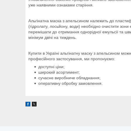
уже наявними ознаками старіння.
Альгінатна маска з апельсином належить до пластиф
(гідролату, лосьйону, води) необхідно очистити зони
перемішати до отримання однорідної емульсії та шв
мінімум двічі на тиждень.
Купити в Україні альгінатну маску з апельсином можн
професійного застосування, ми пропонуємо:
доступні ціни;
широкий асортимент;
сучасне виробниче обладнання;
оперативну обробку замовлення.