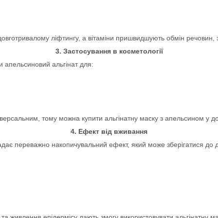
 довготривалому ліфтингу, а вітаміни пришвидшують обмін речовин,
3. Застосування в косметології
 апельсиновий альгінат для:
ніверсальним, тому можна купити альгінатну маску з апельсином у д
4. Ефект від вживання
 надає переважно накопичувальний ефект, який може зберігатися до д
 та живлення епідермісу дають змогу використовувати альгінатну ма