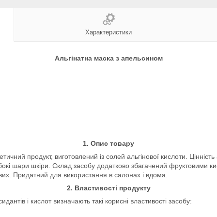
Характеристики
Альгінатна маска з апельсином
1. Опис товару
ний продукт, виготовлений із солей альгінової кислоти. Цінність ал
либокі шари шкіри. Склад засобу додатково збагачений фруктовими 
их. Придатний для використання в салонах і вдома.
2. Властивості продукту
идантів і кислот визначають такі корисні властивості засобу: