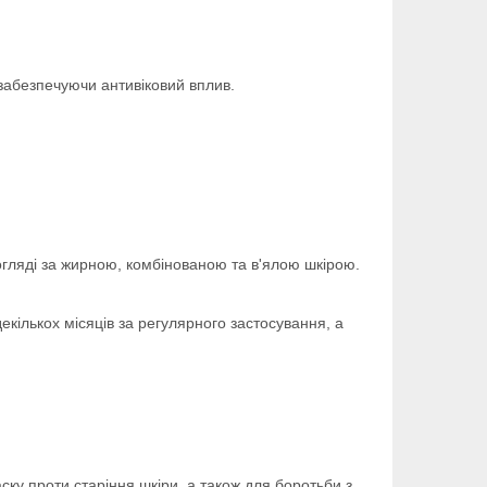
 забезпечуючи антивіковий вплив.
огляді за жирною, комбінованою та в'ялою шкірою.
екількох місяців за регулярного застосування, а
ску проти старіння шкіри, а також для боротьби з