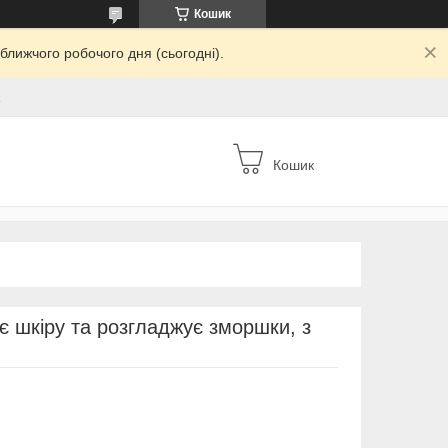
Кошик
ближчого робочого дня (сьогодні).
а
Кошик
є шкіру та розгладжує зморшки, з