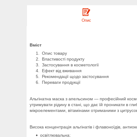
Опис
Вміст
Опис товару
Властивості продукту
Застосування в косметології
Ефект від вживання
Рекомендації щодо застосування
Переваги продукції
Альгінатна маска з апельсином — професійний косметич
утримувати рідину в стані, що дає їй проникати в г
мікроелементами, вітамінами отриманими з цитрусов
Висока концентрація альгінатів і флавоноїдів, антиокс
освітлювальна;