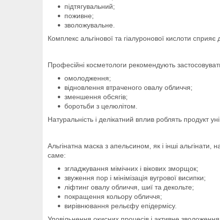
підтягувальний;
поживне;
зволожувальне.
Комплекс альгінової та гіалуронової кислоти сприяє
Професійні косметологи рекомендують застосовувати
омолодження;
відновлення втраченого овалу обличчя;
зменшення обсягів;
боротьби з целюлітом.
Натуральність і делікатний вплив роблять продукт у
Альгінатна маска з апельсином, як і інші альгінати,
саме:
згладжування мімічних і вікових зморщок;
звуження пор і мінімізація вугрової висипки;
ліфтинг овалу обличчя, шиї та декольте;
покращення кольору обличчя;
вирівнювання рельєфу епідермісу.
Уповільнення окисних процесів і активне зволоження