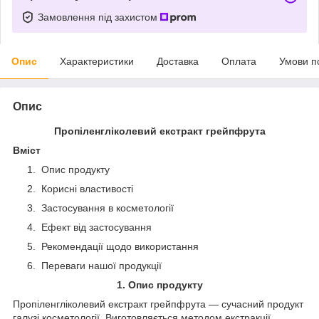
Замовлення під захистом
Опис
Характеристики
Доставка
Оплата
Умови п
Опис
Пропіленгліколевий екстракт грейпфрута
Вміст
Опис продукту
Корисні властивості
Застосування в косметології
Ефект від застосування
Рекомендації щодо використання
Переваги нашої продукції
1. Опис продукту
Пропіленгліколевий екстракт грейпфрута — сучасний продукт
галузі косметології. Виготовляється методом екстракції