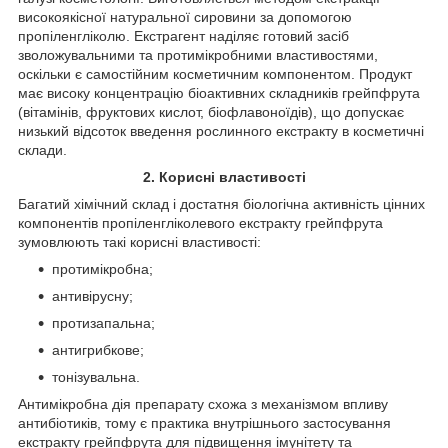
високоякісної натуральної сировини за допомогою
пропіленгліколю. Екстрагент наділяє готовий засіб
зволожувальними та протимікробними властивостями,
оскільки є самостійним косметичним компонентом. Продукт
має високу концентрацію біоактивних складників грейпфрута
(вітамінів, фруктових кислот, біофлавоноїдів), що допускає
низький відсоток введення рослинного екстракту в косметичні
склади.
2. Корисні властивості
Багатий хімічний склад і достатня біологічна активність цінних
компонентів пропіленгліколевого екстракту грейпфрута
зумовлюють такі корисні властивості:
протимікробна;
антивірусну;
протизапальна;
антигрибкове;
тонізувальна.
Антимікробна дія препарату схожа з механізмом впливу
антибіотиків, тому є практика внутрішнього застосування
екстракту грейпфрута для підвищення імунітету та