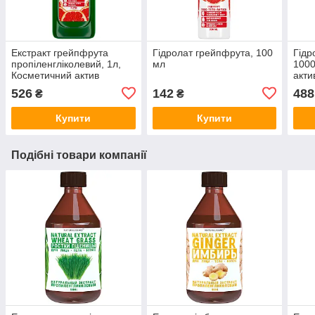
Екстракт грейпфрута
Гідролат грейпфрута, 100
Гідр
пропіленгліколевий, 1л,
мл
1000
Косметичний актив
акти
526
142
488
₴
₴
Купити
Купити
Подібні товари компанії