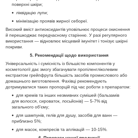
поверхні шкіри;
ліквідацію лупи;
мінімізацію проявів жирної себореї.
Високий вміст антиоксидантів уповільнює процеси окиснення
й перешкоджає передчасному старінню. У разі регулярного
використання — відновлює місцевий імунітет і тонізує шкірні
покриви.
5. Рекомендації щодо використання
Універсальність і сумісність із більшістю компонентів у
косметології дає змогу збагачувати пропіленгліколевим
екстрактом грейпфрута більшість засобів промислового або
домашнього виготовлення. Фахівці рекомендують
дотримуватися таких пропорцій під час роботи з препаратом:
для кремів та інших незмивних сумішей (бальзамів
для волосся, сироваток, лосьйонів) — 5-7% від
загального об'єму;
для шампунів, гелів для душу, засобів для ванн —
приблизно 5%;
для масок, компресів та аплікацій — 10-15%.
6. Переваги нашої продукції