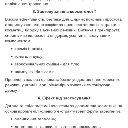
поліпшення травлення.
3. Застосування в косметології
Висока ефективність, безпека для шкірних покривів і простота
в користуванні міцно закріпила пропіленгліколеві екстракти в
косметиці як одну з активних речовин. Витяжка з грейпфрута
сприятливо впливає на епідерміс усіх типів, виступаючи
компонентом:
кремів і тоніків;
гелів для душу;
зволожувальних сумішей для тіла;
шампунів і бальзамів.
Пропіленгліколева основа забезпечує доставляння корисних
речовин у нижні шари, рівномірно живлячи та тонізуючи
дерму.
4. Ефект від застосування
Догляд за епідермісом і волоссям за допомогою косметики на
основі пропіленгліколевого екстракту грейпфрута забезпечує:
зменшення запалень;
регенерацію та швидке загоєння пошкоджень