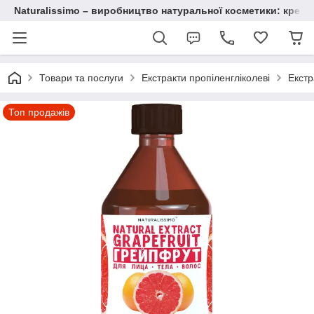
Naturalissimo – виробництво натуральної косметики: крему, 
Товари та послуги
Екстракти пропіленгліколеві
Екстр
Топ продажів