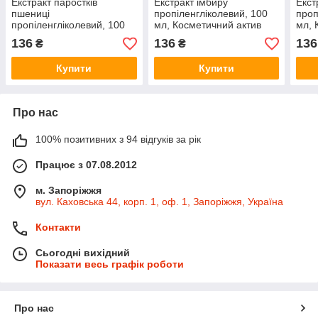
Екстракт паростків
Екстракт імбиру
Екст
пшениці
пропіленгліколевий, 100
проп
пропіленгліколевий, 100
мл, Косметичний актив
мл, 
мл, Косметичний актив
136
136
136
₴
₴
Купити
Купити
Про нас
100% позитивних з 94 відгуків за рік
Працює з 07.08.2012
м. Запоріжжя
вул. Каховська 44, корп. 1, оф. 1, Запоріжжя, Україна
Контакти
Сьогодні вихідний
Показати весь графік роботи
Про нас