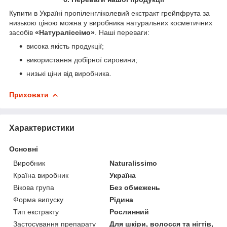
Купити в Україні пропіленгліколевий екстракт грейпфрута за
низькою ціною можна у виробника натуральних косметичних
засобів
«Натураліссімо»
. Наші переваги:
висока якість продукції;
використання добірної сировини;
низькі ціни від виробника.
Приховати
Характеристики
Основні
Виробник
Naturalissimo
Країна виробник
Україна
Вікова група
Без обмежень
Форма випуску
Рідина
Тип екстракту
Рослинний
Застосування препарату
Для шкіри, волосся та нігтів,