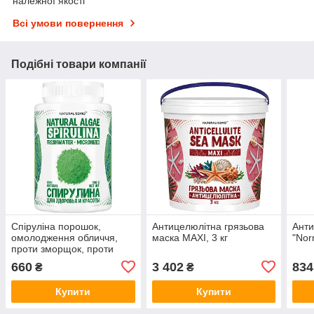
належної якості
Всі умови повернення
Подібні товари компанії
Спіруліна порошок,
Антицелюлітна грязьова
Анти
омолодження обличчя,
маска MAXI, 3 кг
"Nor
проти зморщок, проти
целюліту, 300 г
660
3 402
834
₴
₴
Купити
Купити