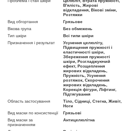
Проблема і стан шкіри
Целюліт, Втрата пружності,
В'ялість, Жирові
відкладення, Вікові зміни,
Розтяжки
Вид обгортання
Грязьове
Вікова група
Без обмежень
Тип шкіри
Всі типи шкіри
Призначення і результат
Усунення целюліту,
Підвищення пружності і
еластичності шкіри,
Збереження пружності
шкіри, Розгладжуючий
ефект, Розщеплення
жирових відкладень,
Пружність, Усунення
розтяжок, Скорочення
жирових відкладень,
Корекція фігури, Ліфтинг,
Підтягування
Область застосування
Тіло, Сідниці, Стегна, Живіт,
Ноги
Вид маски по консистенції
Грязьові
Вид маски за
Антицелюлітна
призначенням