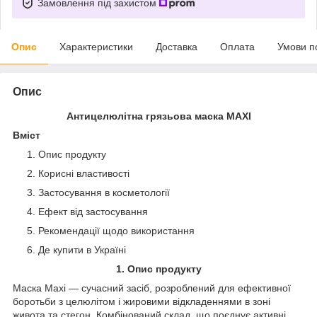
Замовлення під захистом
Опис
Характеристики
Доставка
Оплата
Умови п
Опис
Антицелюлітна грязьова маска MAXI
Вміст
Опис продукту
Корисні властивості
Застосування в косметології
Ефект від застосування
Рекомендації щодо використання
Де купити в Україні
1. Опис продукту
Маска Maxi — сучасний засіб, розроблений для ефективної
боротьби з целюлітом і жировими відкладеннями в зоні
живота та стегон. Комбінований склад, що поєднує активні