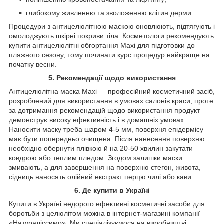
глибокому живленню та зволоженню клітин дерми.
Процедури з антицелюлітною маскою оновлюють, підтягують і
омолоджують шкірні покриви тіла. Косметологи рекомендують
купити антицелюлітні обгортання Maxi для підготовки до
пляжного сезону, тому починати курс процедур найкраще на
початку весни.
5. Рекомендації щодо використання
Антицелюлітна маска Maxi — професійний косметичний засіб,
розроблений для використання в умовах салонів краси, проте
за дотримання рекомендацій щодо використання продукт
демонструє високу ефективність і в домашніх умовах.
Наносити маску треба шаром 4-5 мм, поверхня епідермісу
має бути попередньо очищена. Після нанесення поверхню
необхідно обернути плівкою й на 20-50 хвилин закутати
ковдрою або теплим пледом. Згодом залишки маски
змивають, а для завершення на поверхню стегон, живота,
сідниць наносять олійний екстракт перцю чилі або кави.
6. Де купити в Україні
Купити в Україні недорого ефективні косметичні засоби для
боротьби з целюлітом можна в інтернет-магазині компанії
«Натураліссимо». Ми спеціалізуємося на виробництві