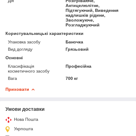
Дія
Розігріваюче,
Антицелюлітне,
Підтягуючий, Виведення
надлишків рідини,
Зволожуюче,
Розгладжуючий
Користувальницькі характеристики
Упаковка засобу
Баночка
Вид догляду
Грязьовий
Основні
Класифікація
Професійна
косметичного засобу
Вага
700 кг
Приховати
Умови доставки
Нова Пошта
Укрпошта