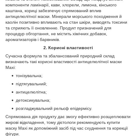
компоненти ламінарії, кави, хлорели, лимона, кінського
каштана, кориці забезпечує спрямований вплив
антицелюлітної маски. Мінерали морського походження й
каолін позитивно впливають на стан шкіри, виводять токсини
та сприяють її оновленню. Продукт призначений для
процедур обгортання, не містить хімічних добавок,
ароматизаторів і барвників.
2. Корисні властивості
Сучасна формула та збалансований природний склад
визначають такі корисні властивості антицелюлітної маски
Maxi:
тонізувальна;
підтягувальний;
антицелюлітна;
детоксикувальна;
розгладжувальний рельєф епідермісу.
Спрямована дія продукту дає змогу ефективно розщеплювати
жирові відкладення, тому дієтологи рекомендують купити
маску Maxi як допоміжний засіб під час схуднення та корекції
фігури.