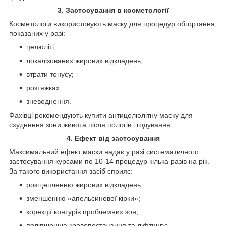
3. Застосування в косметології
Косметологи використовують маску для процедур обгортання,
показаних у разі:
целюліті;
локалізованих жирових відкладень;
втрати тонусу;
розтяжках;
зневоднення.
Фахівці рекомендують купити антицелюлітну маску для
схуднення зони живота після пологів і годування.
4. Ефект від застосування
Максимальний ефект маски надає у разі систематичного
застосування курсами по 10-14 процедур кілька разів на рік.
За такого використання засіб сприяє:
розщепленню жирових відкладень;
зменшенню «апельсинової кірки»;
корекції контурів проблемних зон;
поліпшенню кровопостачання та ліфтингу;