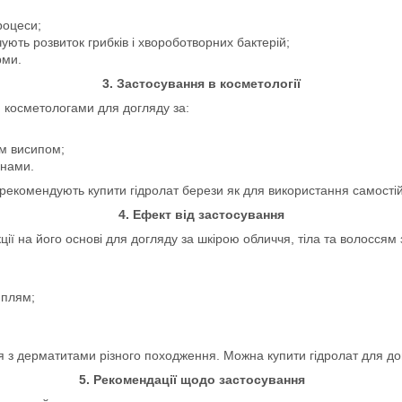
роцеси;
ують розвиток грибків і хвороботворних бактерій;
рми.
3. Застосування в косметології
я косметологами для догляду за:
м висипом;
інами.
рекомендують купити гідролат берези як для використання самостій
4. Ефект від застосування
ії на його основі для догляду за шкірою обличчя, тіла та волоссям 
 плям;
я з дерматитами різного походження. Можна купити гідролат для до
5. Рекомендації щодо застосування