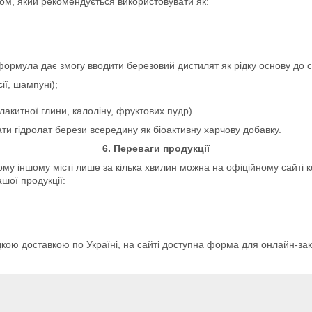
ом, який рекомендується використовувати як:
 формула дає змогу вводити березовий дистилят як рідку основу до
ії, шампуні);
блакитної глини, калоліну, фруктових пудр).
ти гідролат берези всередину як біоактивну харчову добавку.
6. Переваги продукції
кому іншому місті лише за кілька хвилин можна на офіційному сайті 
шої продукції:
видкою доставкою по Україні, на сайті доступна форма для онлайн-за