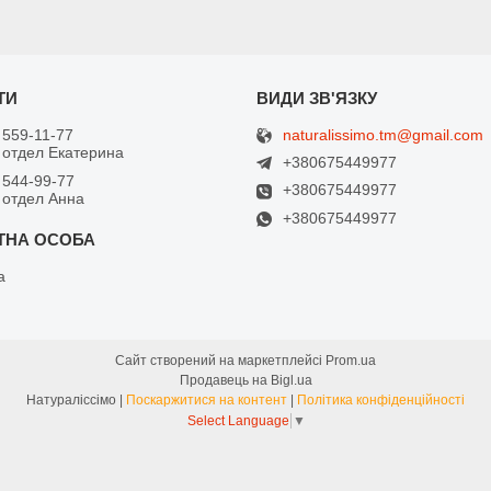
naturalissimo.tm@gmail.com
 559-11-77
 отдел Екатерина
+380675449977
 544-99-77
+380675449977
 отдел Анна
+380675449977
а
Сайт створений на маркетплейсі
Prom.ua
Продавець на Bigl.ua
Натураліссімо |
Поскаржитися на контент
|
Політика конфіденційності
Select Language
▼