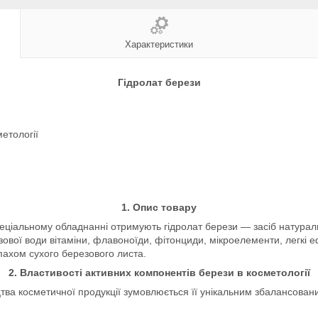
Характеристики
Гідролат берези
етології
1. Опис товару
пеціальному обладнанні отримують гідролат берези — засіб натураль
вої води вітаміни, флавоноїди, фітонциди, мікроелементи, легкі е
пахом сухого березового листа.
2. Властивості активних компонентів берези в косметології
ва косметичної продукції зумовлюється її унікальним збалансован