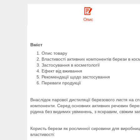
Опис
Вміст
Опис товару
Властивості активних компонентів берези в косм
Застосування в косметології
Ефект від вживання
Рекомендації щодо застосування
Переваги продукції
Внаслідок парової дистиляції березового листя на с
компоненти. Серед основних активних речовин березо
рідина без видимих увімкнень, з яскравим, свіжим за
Користь берези як рослинної сировини для виробницт
властивості: