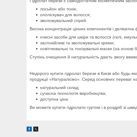
Гідролат берези є самодостатнім косметичним засоб
лосьйон або тонік;
ополіскувач для волосся;
зволожувальний спрей.
Висока концентрація цінних компонентів і делікатна
очисні засоби для шкіри та волосся (гелі, емульс
заспокійливі та зволожувальні креми;
освітлювальні та тонізувальні маски (на основі 
Ступінь очищення й натуральність дають змогу вжива
Недорого купити гідролат берези в Києві або будь-я
продукції «Натуралісмо». Серед основних переваг на
натуральний склад;
сучасна технологія виробництва;
доступна ціна.
Ви можете купити гідролати гуртом і в роздріб зі ш