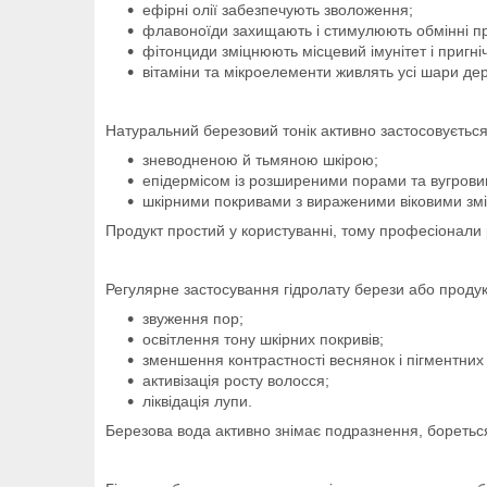
ефірні олії забезпечують зволоження;
флавоноїди захищають і стимулюють обмінні п
фітонциди зміцнюють місцевий імунітет і пригніч
вітаміни та мікроелементи живлять усі шари де
Натуральний березовий тонік активно застосовуєтьс
зневодненою й тьмяною шкірою;
епідермісом із розширеними порами та вугрови
шкірними покривами з вираженими віковими зм
Продукт простий у користуванні, тому професіонали 
Регулярне застосування гідролату берези або продукц
звуження пор;
освітлення тону шкірних покривів;
зменшення контрастності веснянок і пігментних
активізація росту волосся;
ліквідація лупи.
Березова вода активно знімає подразнення, боретьс