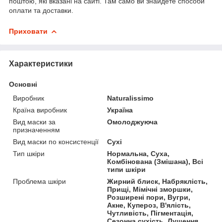
поштою, які вказані на сайті. Там само ви знайдете способи
оплати та доставки.
Приховати
Характеристики
Основні
Виробник
Naturalissimo
Країна виробник
Україна
Вид маски за
Омолоджуюча
призначенням
Вид маски по консистенції
Сухі
Тип шкіри
Нормальна, Суха,
Комбінована (Змішана), Всі
типи шкіри
Проблема шкіри
Жирний блиск, Набряклість,
Прищі, Мімічні зморшки,
Розширені пори, Вугри,
Акне, Купероз, В'ялість,
Чутливість, Пігментація,
Сезонна сухість, Лущення,