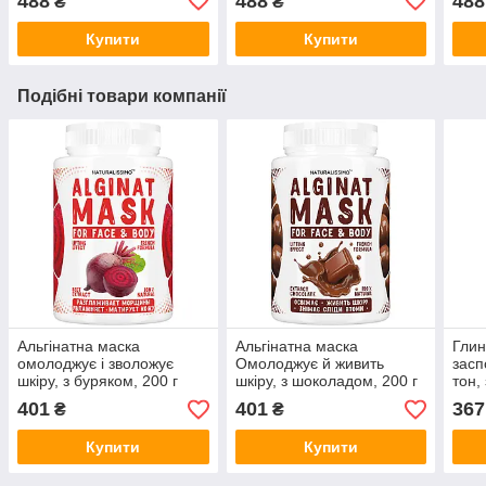
488
488
488
₴
₴
Купити
Купити
Подібні товари компанії
Альгінатна маска
Альгінатна маска
Глин
омолоджує і зволожує
Омолоджує й живить
засп
шкіру, з буряком, 200 г
шкіру, з шоколадом, 200 г
тон,
401
401
367
₴
₴
Купити
Купити