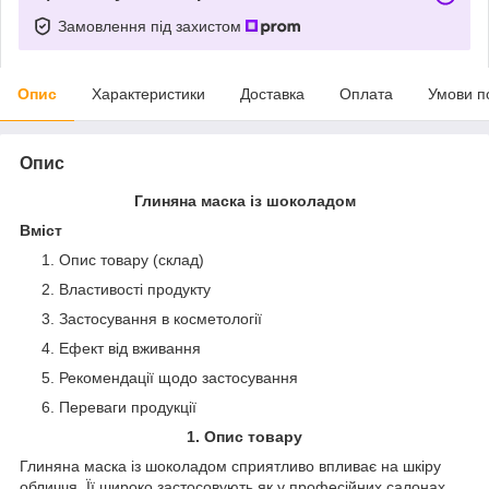
Замовлення під захистом
Опис
Характеристики
Доставка
Оплата
Умови п
Опис
Глиняна маска із шоколадом
Вміст
Опис товару (склад)
Властивості продукту
Застосування в косметології
Ефект від вживання
Рекомендації щодо застосування
Переваги продукції
1. Опис товару
Глиняна маска із шоколадом сприятливо впливає на шкіру
обличчя. Її широко застосовують як у професійних салонах,