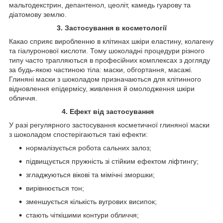
мальтодекстрин, депантенол, цеоліт, камедь гуарову та
діатомову землю.
3. Застосування в косметології
Какао сприяє виробленню в клітинах шкіри еластину, колагену
та гіалуронової кислоти. Тому шоколадні процедури різного
типу часто трапляються в професійних комплексах з догляду
за будь-якою частиною тіла: маски, обгортання, масажі.
Глиняні маски з шоколадом призначаються для клітинного
відновлення епідермісу, живлення й омолодження шкіри
обличчя.
4. Ефект від застосування
У разі регулярного застосування косметичної глиняної маски
з шоколадом спостерігаються такі ефекти:
нормалізується робота сальних залоз;
підвищується пружність зі стійким ефектом ліфтингу;
згладжуються вікові та мімічні зморшки;
вирівнюється тон;
зменшується кількість вугрових висипок;
стають чіткішими контури обличчя;