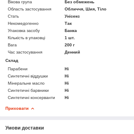
Вікова група
Без обмежень
Область застосування
Обличчя, Шия, Тіло
Стать
Унісекс
Некомедогенно
Так
Упаковка засобу
Банка
Кількість в упаковці
1 шт.
Вага
200 г
Час застосування
Денний
Склад
Парабени
Ні
Синтетичні віддушки
Ні
Мінеральне масло
Ні
Синтетичні барвники
Ні
Синтетичні консерванти
Ні
Приховати
Умови доставки