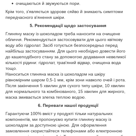
очищаються й звужуються пори.
Крім того, з'являється здорове сяйво й зникають симптоми
передчасного в'янення шкіри.
5. Рекомендації щодо застосування
Глиняну маску із шоколадом треба наносити на очищене
обличчя. Рекомендується застосовувати для цього квіткову
воду або гідролат. Засіб готується безпосередньо перед
найбільш застосуванням. Для цього необхідно довести його
до кашеподібного стану за допомогою додавання невеликої
кількості рідини: гідролат, трав'яний відвар, очищена вода
тощо.
Наноситься глиняна маска із шоколадом на шкіру
рівномірним шаром 0,5-1 мм, крім зони навколо очей і рота.
Після закінчення 5 хвилин для сухого типу шкіри, 10 хвилин
для нормального та комбінованого, 15 хвилин для жирного,
маска змивається злегка теплою водою.
6. Переваги нашої продукції
Гарантуючи 100% вміст у продукті тільки натуральних
компонентів, ми пропонуємо купити глиняну маску із
шоколадом за доступною ціною. Для оформлення
замовлення скористайтеся телефонами або електронною