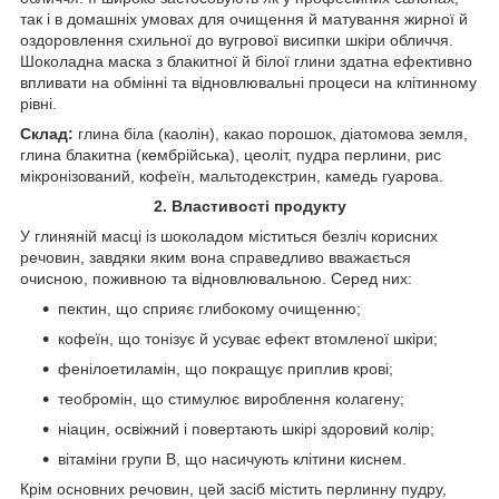
так і в домашніх умовах для очищення й матування жирної й
оздоровлення схильної до вугрової висипки шкіри обличчя.
Шоколадна маска з блакитної й білої глини здатна ефективно
впливати на обмінні та відновлювальні процеси на клітинному
рівні.
Склад:
глина біла (каолін), какао порошок, діатомова земля,
глина блакитна (кембрійська), цеоліт, пудра перлини, рис
мікронізований, кофеїн, мальтодекстрин, камедь гуарова.
2. Властивості продукту
У глиняній масці із шоколадом міститься безліч корисних
речовин, завдяки яким вона справедливо вважається
очисною, поживною та відновлювальною. Серед них:
пектин, що сприяє глибокому очищенню;
кофеїн, що тонізує й усуває ефект втомленої шкіри;
фенілоетиламін, що покращує приплив крові;
теобромін, що стимулює вироблення колагену;
ніацин, освіжний і повертають шкірі здоровий колір;
вітаміни групи B, що насичують клітини киснем.
Крім основних речовин, цей засіб містить перлинну пудру,