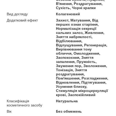
В'янення, Роздратування,
Сухість, Чорні крапки
Вид догляду
Колагеновий
Додатковий ефект
Захист, Матування, Від
перших ознак старіння,
Нормалізація секреції
сальних залоз, Живлення,
Зняття набряклості,
Відбілювання,
Відлущування, Регенерація,
Вирівнювання тону
обличчя, Омолодження,
Заспокоєння, Зняття
запалення, Пружність,
Звуження пор, Зволоження,
Тонізація, Зняття
роздратування,
Пом'якшення, Розгладження,
Відновлення, Підтягування,
Усунення блиску,
Стимуляція мікроциркуляції
крові, Заспокійливий
Класифікація
Натуральна
косметичного засобу
Вік
Без обмежень