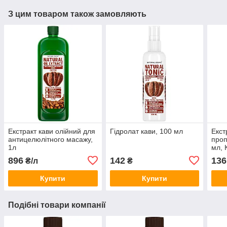
З цим товаром також замовляють
Екстракт кави олійний для
Гідролат кави, 100 мл
Екст
антицелюлітного масажу,
проп
1л
мл, 
896
142
136
₴/л
₴
Купити
Купити
Подібні товари компанії