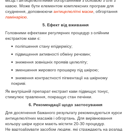
місць і антицелюлітними обгортаннями з основою з олії з
кавою. Може бути елементом комплексних програм для
схуднення, доповнюючи
антицелюлітні маски
, обгортання
ламінарією
.
5. Ефект від вживання
Головними ефектами регулярних процедур з олійним
екстрактом кави є:
поліпшення стану епідермісу;
підвищення активності обміну речовин;
зниження зовнішніх проявів целюліту;
зменшення жирового прошарку під шкірою;
зниження контрастності пігментації на шкірному
покриві.
Як внутрішній препарат екстракт кави підвищує тонус,
стимулює травлення, покращує стан печінки.
6. Рекомендації щодо застосування
Для досягнення бажаного результату рекомендуються курси
антицелюлітних масажів і обгортань. Для вирівнювання
кольору шкіри курси мають містити 20-30 процедур.
Не вартоalізувати засобом людям, які страждають на розлад