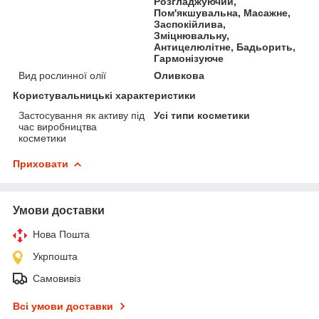
Розгладжуючий,
Пом'якшувальна, Масажне,
Заспокійлива,
Зміцнювальну,
Антицелюлітне, Бадьорить,
Гармонізуюче
Вид рослинної олії
Оливкова
Користувальницькі характеристики
Застосування як активу під
Усі типи косметики
час виробництва
косметики
Приховати
Умови доставки
Нова Пошта
Укрпошта
Самовивіз
Всі умови доставки