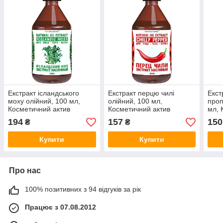
Екстракт ісландського
Екстракт перцю чилі
Екст
моху олійний, 100 мл,
олійний, 100 мл,
проп
Косметичний актив
Косметичний актив
мл, 
194
157
150
₴
₴
Купити
Купити
Про нас
100% позитивних з 94 відгуків за рік
Працює з 07.08.2012