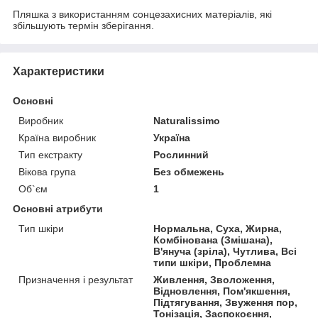
Пляшка з використанням сонцезахисних матеріалів, які
збільшують термін зберігання.
Характеристики
Основні
Виробник
Naturalissimo
Країна виробник
Україна
Тип екстракту
Рослинний
Вікова група
Без обмежень
Об`єм
1
Основні атрибути
Тип шкіри
Нормальна, Суха, Жирна,
Комбінована (Змішана),
В'януча (зріла), Чутлива, Всі
типи шкіри, Проблемна
Призначення і результат
Живлення, Зволоження,
Відновлення, Пом'якшення,
Підтягування, Звуження пор,
Тонізація, Заспокоєння,