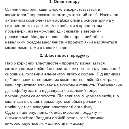
1. Опис товару
Олійний екстракт кави широко використовується в
косметології переважно як антицелюлітний засіб. Насичена
активними компонентами арабіки олійна основа зручна у
використанні та дає змогу виробляти з препаратом
процедури, які неможливо здійснювати з твердими
речовинами. Мацерат являє собою прозорий або з
невеликим осадом маслянистий продукт, який насичується
мікроелементами з кавових зерен.
2. Властивості продукту
Набір корисних властивостей продукту визначається
можливостями олійної основи та хімічного складу рослинної
сировини, головним елементом якого є кофеїн. Під впливом
цієї речовини та допоміжних компонентів олійний екстракт
кави сприятливо впливає на мозкову активність. Тонізувальна
дія кофеїну здатна підвищувати загальний тонус і
покращувати самопочуття. Під впливом мікроелементів, що
містяться в складі, нормалізується обмін речовин і
поліпшуються виводячи властивості організму.
Одна з найпопулярніших властивостей продукту —
антицелюлітна. Завдяки олійній основі засіб активно
використовується як мастило для масажу.