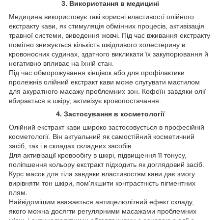
3. Використання в медицині
Медицина використовує такі корисні властивості олійного
екстракту кави, як стимуляція обмінних процесів, активізація
травної системи, виведення жовчі. Під час вживання екстракту
помітно знижується кількість шкідливого холестерину в
кровоносних судинах, здатного викликати їх закупорювання й
негативно впливає на їхній стан.
Під час обморожування кінцівок або для профілактики
пролежнів олійний екстракт кави може слугувати мастилом
для акуратного масажу проблемних зон. Кофеїн завдяки олії
вбирається в шкіру, активізує кровопостачання.
4. Застосування в косметології
Олійний екстракт кави широко застосовується в професійній
косметології. Він актуальний як самостійний косметичний
засіб, так і в складах складних засобів.
Для активізації кровообігу в шкірі, підвищення її тонусу,
поліпшення кольору екстракт підходить як доглядовий засіб.
Курс масок для тіла завдяки властивостям кави дає змогу
вирівняти тон шкіри, пом'якшити контрастність пігментних
плям.
Найвідомішим вважається антицелюлітний ефект складу,
якого можна досягти регулярними масажами проблемних