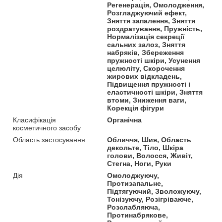
Регенерація, Омолодження,
Розгладжуючий ефект,
Зняття запалення, Зняття
роздратування, Пружність,
Нормалізація секреції
сальних залоз, Зняття
набряків, Збереження
пружності шкіри, Усунення
целюліту, Скорочення
жирових відкладень,
Підвищення пружності і
еластичності шкіри, Зняття
втоми, Зниження ваги,
Корекція фігури
Класифікація
Органічна
косметичного засобу
Область застосування
Обличчя, Шия, Область
декольте, Тіло, Шкіра
голови, Волосся, Живіт,
Стегна, Ноги, Руки
Дія
Омолоджуючу,
Протизапальне,
Підтягуючий, Зволожуючу,
Тонізуючу, Розігріваюче,
Розслабляюча,
Протинабрякове,