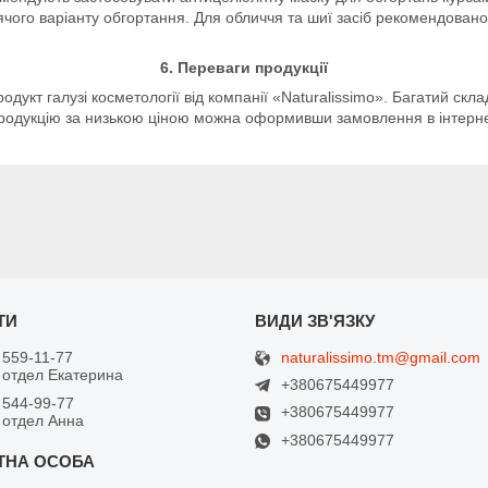
арячого варіанту обгортання. Для обличчя та шиї засіб рекомендов
6. Переваги продукції
дукт галузі косметології від компанії «Naturalissimo». Багатий скл
продукцію за низькою ціною можна оформивши замовлення в інтерне
naturalissimo.tm@gmail.com
 559-11-77
 отдел Екатерина
+380675449977
 544-99-77
+380675449977
 отдел Анна
+380675449977