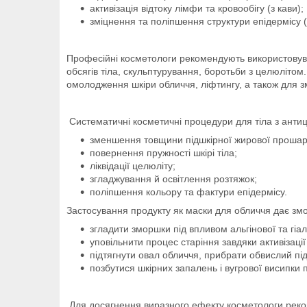
активізація відтоку лімфи та кровообігу (з кави);
зміцнення та поліпшення структури епідермісу 
Професійні косметологи рекомендують використовува
обсягів тіла, скульптурування, боротьби з целюлітом
омолодження шкіри обличчя, ліфтингу, а також для 
Систематичні косметичні процедури для тіла з анти
зменшення товщини підшкірної жирової прошар
повернення пружності шкірі тіла;
ліквідації целюліту;
згладжування й освітлення розтяжок;
поліпшення кольору та фактури епідермісу.
Застосування продукту як маски для обличчя дає змо
згладити зморшки під впливом альгінової та гіа
уповільнити процес старіння завдяки активізації
підтягнути овал обличчя, прибрати обвислий пі
позбутися шкірних запалень і вугрової висипки 
Для досягнення виразного ефекту косметологи реко