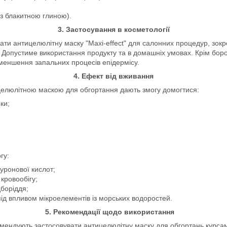
(з блакитною глиною).
3. Застосування в косметології
ти антицелюлітну маску "Maxi-effect" для салонних процедур, зок
. Допустиме використання продукту та в домашніх умовах. Крім боро
зменшення запальних процесів епідермісу.
4. Ефект від вживання
целюлітною маскою для обгортання дають змогу домогтися:
ки;
гу:
луронової кислот;
 кровообігу;
дборіддя;
під впливом мікроелементів із морських водоростей.
5. Рекомендації щодо використання
мендують застосовувати антицелюлітну маску для обгортань курсам