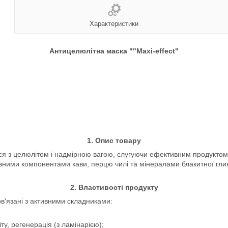
Характеристики
Антицелюлітна маска ""Maxi-effect"
1. Опис товару
ися з целюлітом і надмірною вагою, слугуючи ефективним продуктом
ивними компонентами кави, перцю чилі та мінералами блакитної глин
2. Властивості продукту
в'язані з активними складниками:
ту, регенерація (з ламінарією);