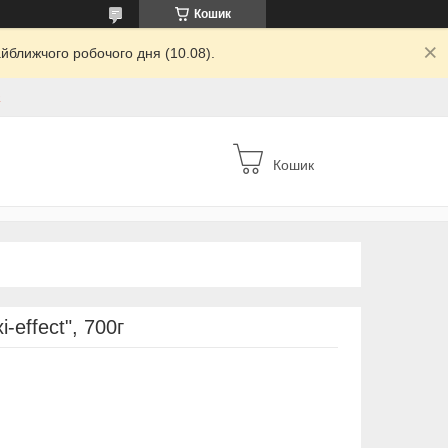
Кошик
йближчого робочого дня (10.08).
а
Кошик
effect", 700г