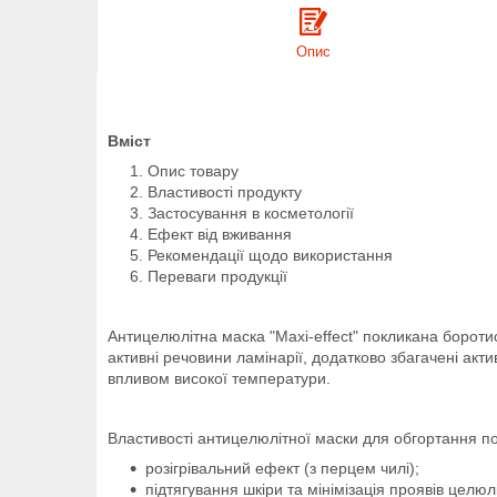
Опис
Вміст
Опис товару
Властивості продукту
Застосування в косметології
Ефект від вживання
Рекомендації щодо використання
Переваги продукції
Антицелюлітна маска "Maxi-effect" покликана борот
активні речовини ламінарії, додатково збагачені акт
впливом високої температури.
Властивості антицелюлітної маски для обгортання по
розігрівальний ефект (з перцем чилі);
підтягування шкіри та мінімізація проявів целюлі