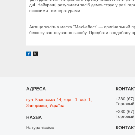
дні. Найкращі результати засіб демонструє у разі г
високими температурами.
Антицелюлітна маска "Maxi-effect" — оригінальний про
безпеку застосування засобу. Придбати вподобану 
+380 (67)
вул. Каховська 44, корп. 1, оф. 1,
Торговый
Запоріжжя, Україна
+380 (67)
Торговый
Натураліссімо