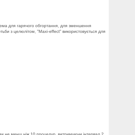
рема для гарячого обгортання, для зменшення
тьби з целюлітом, "Maxi-effect" використовується для
и не менш ніж 10 процедур, витримуючи інтервал 2